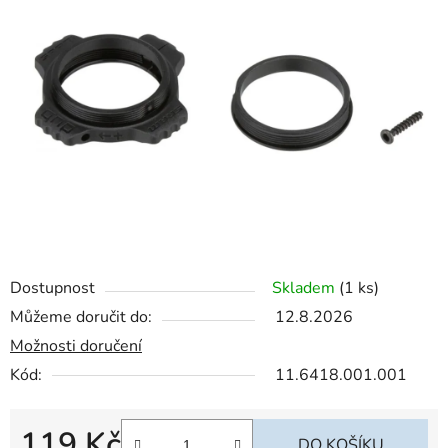
z
5
hvězdiček.
Dostupnost
Skladem
(1 ks)
Můžeme doručit do:
12.8.2026
Možnosti doručení
Kód:
11.6418.001.001
119 Kč
DO KOŠÍKU