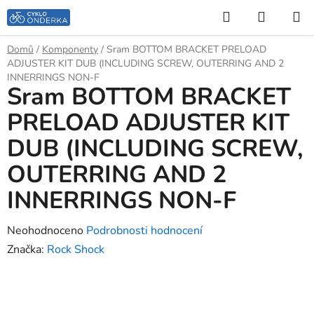
Přejít
Hledat
NÁKUP
na
KOŠÍK
obsah
Domů
/
Komponenty
/
Sram BOTTOM BRACKET PRELOAD
ADJUSTER KIT DUB (INCLUDING SCREW, OUTERRING AND 2
INNERRINGS NON-F
Sram BOTTOM BRACKET
PRELOAD ADJUSTER KIT
DUB (INCLUDING SCREW,
OUTERRING AND 2
INNERRINGS NON-F
Průměrné
Neohodnoceno
Podrobnosti hodnocení
hodnocení
Značka:
Rock Shock
produktu
je
0,0