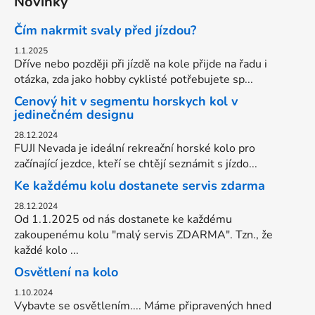
Novinky
Čím nakrmit svaly před jízdou?
1.1.2025
Dříve nebo později při jízdě na kole přijde na řadu i
otázka, zda jako hobby cyklisté potřebujete sp...
Cenový hit v segmentu horskych kol v
jedinečném designu
28.12.2024
FUJI Nevada je ideální rekreační horské kolo pro
začínající jezdce, kteří se chtějí seznámit s jízdo...
Ke každému kolu dostanete servis zdarma
28.12.2024
Od 1.1.2025 od nás dostanete ke každému
zakoupenému kolu "malý servis ZDARMA". Tzn., že
každé kolo ...
Osvětlení na kolo
1.10.2024
Vybavte se osvětlením.... Máme připravených hned