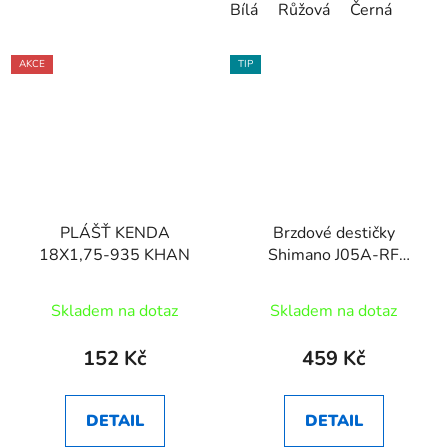
Bílá
Růžová
Černá
AKCE
TIP
PLÁŠŤ KENDA
Brzdové destičky
18X1,75-935 KHAN
Shimano J05A-RF
polimer+chladič MTB
2písté 1 pár
Skladem na dotaz
Skladem na dotaz
152 Kč
459 Kč
DETAIL
DETAIL