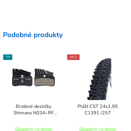
Podobné produkty
TIP
AKCE
Brzdové destičky
Plášť CST 24x1,95
Shimano N03A-RF
C1391 /257
polymer+chladič 4písté
Skladem na dotaz
Skladem na dotaz