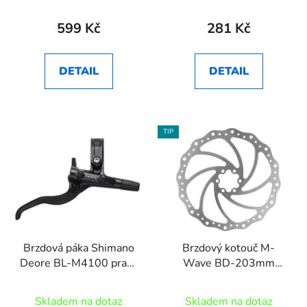
599 Kč
281 Kč
DETAIL
DETAIL
TIP
Brzdová páka Shimano
Brzdový kotouč M-
Deore BL-M4100 pravá
Wave BD-203mm
2prstá černá
6děr+šroub
Skladem na dotaz
Skladem na dotaz