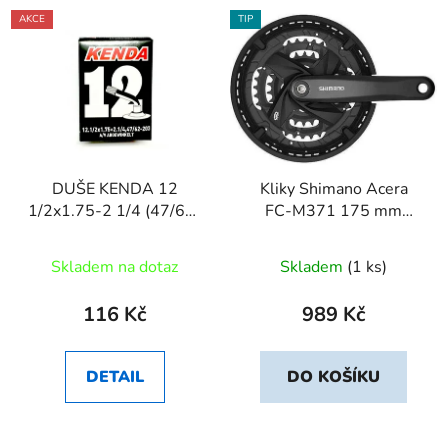
AKCE
TIP
DUŠE KENDA 12
Kliky Shimano Acera
1/2x1.75-2 1/4 (47/62-
FC-M371 175 mm
203) AV45
48x36x26 zubů
Skladem na dotaz
Skladem
(1 ks)
116 Kč
989 Kč
DETAIL
DO KOŠÍKU