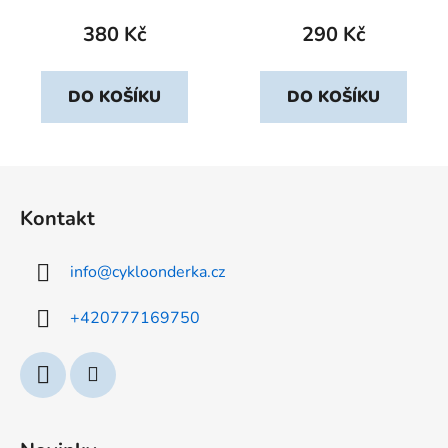
380 Kč
290 Kč
DO KOŠÍKU
DO KOŠÍKU
Z
á
Kontakt
p
a
info
@
cykloonderka.cz
t
í
+420777169750