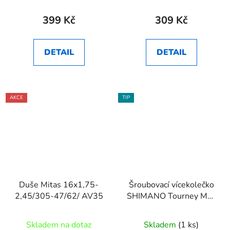
399 Kč
309 Kč
DETAIL
DETAIL
AKCE
TIP
Duše Mitas 16x1,75-
Šroubovací vícekolečko
2,45/305-47/62/ AV35
SHIMANO Tourney MF-
TZ500 7sp. 14-34
Skladem na dotaz
Skladem
(1 ks)