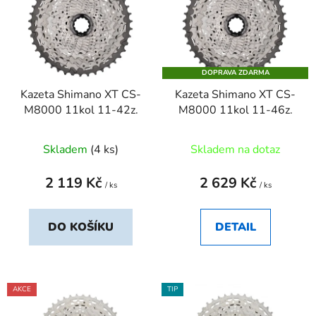
p
o
i
d
s
u
p
k
DOPRAVA ZDARMA
r
t
Kazeta Shimano XT CS-
Kazeta Shimano XT CS-
o
ů
M8000 11kol 11-42z.
M8000 11kol 11-46z.
d
u
Skladem
(4 ks)
Skladem na dotaz
k
t
2 119 Kč
2 629 Kč
ů
/ ks
/ ks
DO KOŠÍKU
DETAIL
AKCE
TIP