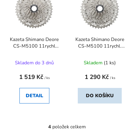
Kazeta Shimano Deore
Kazeta Shimano Deore
CS-M5100 11rychl
CS-M5100 11rychl.
MTB 11-42z.
11-51z.
Skladem do 3 dnů
Skladem
(1 ks)
1 519 Kč
1 290 Kč
/ ks
/ ks
DETAIL
DO KOŠÍKU
4
položek celkem
O