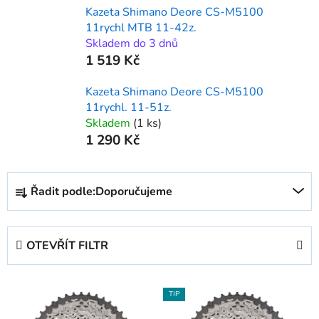
Kazeta Shimano Deore CS-M5100
11rychl MTB 11-42z.
Skladem do 3 dnů
1 519 Kč
Kazeta Shimano Deore CS-M5100
11rychl. 11-51z.
Skladem
(1 ks)
1 290 Kč
Ř
Řadit podle:
Doporučujeme
a
z
e
OTEVŘÍT FILTR
n
í
V
p
TIP
ý
r