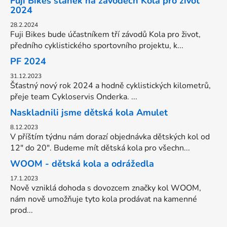
Fuji Bikes stánek na závodech Kola pro život
2024
28.2.2024
Fuji Bikes bude účastníkem tří závodů Kola pro život,
předního cyklistického sportovního projektu, k...
PF 2024
31.12.2023
Šťastný nový rok 2024 a hodně cyklistických kilometrů,
přeje team Cykloservis Onderka. ...
Naskladnili jsme dětská kola Amulet
8.12.2023
V příštím týdnu nám dorazí objednávka dětských kol od
12" do 20". Budeme mít dětská kola pro všechn...
WOOM - dětská kola a odrážedla
17.1.2023
Nově vzniklá dohoda s dovozcem značky kol WOOM,
nám nově umožňuje tyto kola prodávat na kamenné
prod...