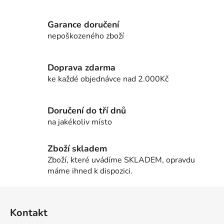
v
l
Garance doručení
á
d
nepoškozeného zboží
a
c
Doprava zdarma
í
ke každé objednávce nad 2.000Kč
p
r
v
Doručení do tří dnů
k
na jakékoliv místo
y
v
ý
Zboží skladem
p
Zboží, které uvádíme SKLADEM, opravdu
i
máme ihned k dispozici.
s
u
Z
á
Kontakt
p