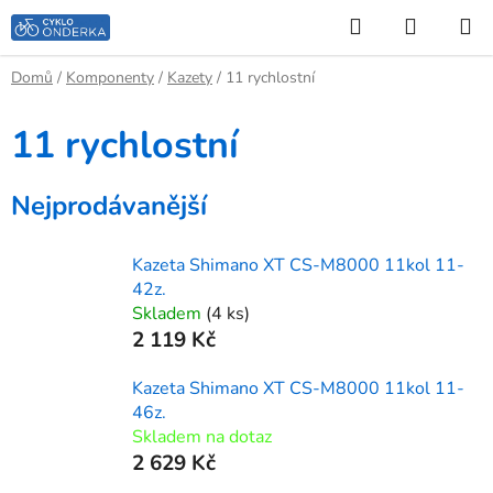
Přejít
Hledat
NÁKUP
na
KOŠÍK
obsah
Domů
/
Komponenty
/
Kazety
/
11 rychlostní
11 rychlostní
Nejprodávanější
Kazeta Shimano XT CS-M8000 11kol 11-
42z.
Skladem
(4 ks)
2 119 Kč
Kazeta Shimano XT CS-M8000 11kol 11-
46z.
Skladem na dotaz
2 629 Kč