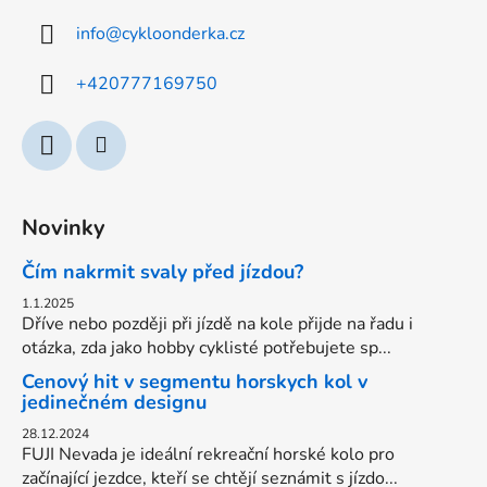
a
info
@
cykloonderka.cz
t
í
+420777169750
Novinky
Čím nakrmit svaly před jízdou?
1.1.2025
Dříve nebo později při jízdě na kole přijde na řadu i
otázka, zda jako hobby cyklisté potřebujete sp...
Cenový hit v segmentu horskych kol v
jedinečném designu
28.12.2024
FUJI Nevada je ideální rekreační horské kolo pro
začínající jezdce, kteří se chtějí seznámit s jízdo...