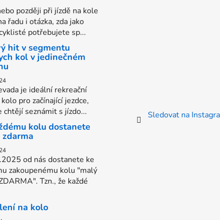
r
ebo později při jízdě na kole
v
na řadu i otázka, zda jako
k
yklisté potřebujete sp...
y
ý hit v segmentu
v
ych kol v jedinečném
ý
nu
p
i
24
vada je ideální rekreační
s
kolo pro začínající jezdce,
u
e chtějí seznámit s jízdo...
Sledovat na Instag
ždému kolu dostanete
s zdarma
24
.2025 od nás dostanete ke
u zakoupenému kolu "malý
 ZDARMA". Tzn., že každé
lení na kolo