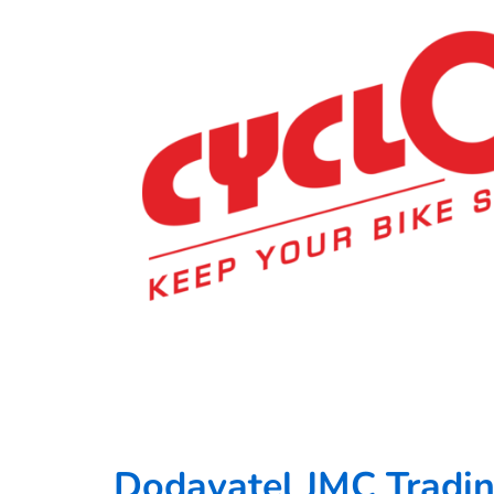
Dodavatel
JMC Trading