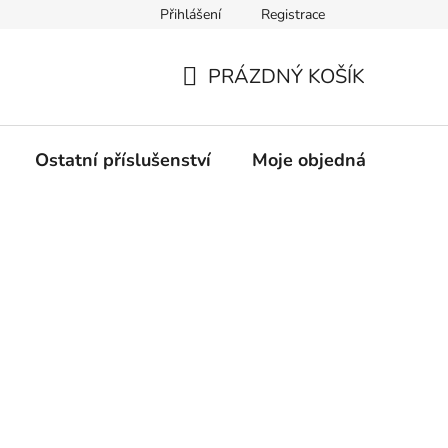
Přihlášení
Registrace
rany osobních údajů
PRÁZDNÝ KOŠÍK
NÁKUPNÍ
KOŠÍK
Ostatní příslušenství
Moje objednávka
Z