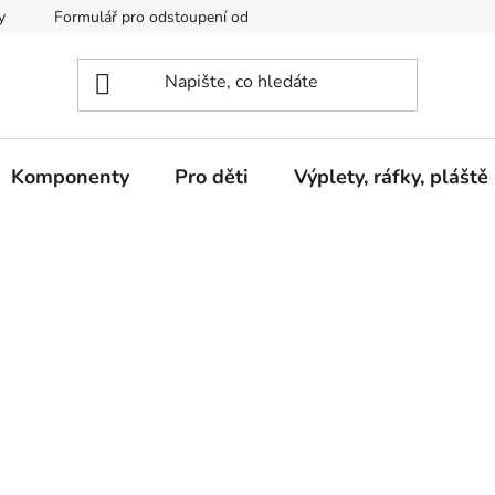
y
Formulář pro odstoupení od kupní smlouvy
Podmínky och
Komponenty
Pro děti
Výplety, ráfky, pláště