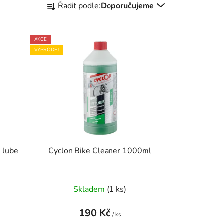
Řadit podle:
Doporučujeme
a
z
e
AKCE
n
VÝPRODEJ
í
p
r
o
d
u
k
t
 lube
Cyclon Bike Cleaner 1000ml
ů
Skladem
(1 ks)
190 Kč
/ ks