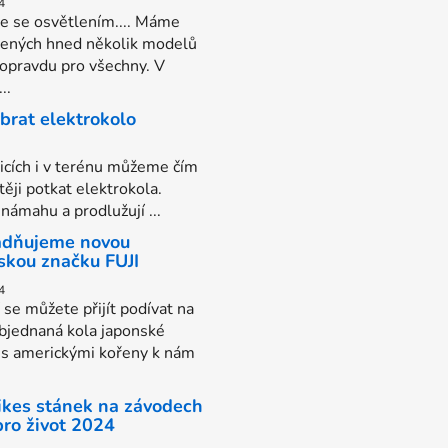
4
e se osvětlením.... Máme
vených hned několik modelů
 opravdu pro všechny. V
..
ybrat elektrokolo
nicích i v terénu můžeme čím
těji potkat elektrokola.
 námahu a prodlužují ...
dňujeme novou
skou značku FUJI
4
í se můžete přijít podívat na
bjednaná kola japonské
 s americkými kořeny k nám
Bikes stánek na závodech
pro život 2024