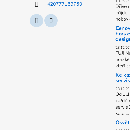
í
1.1.2025
+420777169750
Dříve n
přijde 
hobby c
Cenov
horsk
desig
28.12.20
FUJI Ne
horské 
kteří s
Ke ka
servi
28.12.20
Od 1.1
každém
servis
kolo ...
Osvět