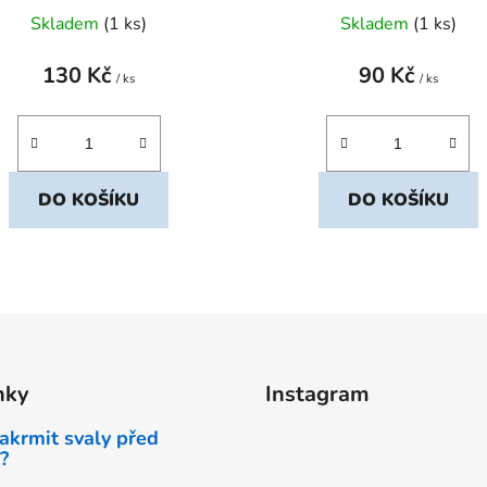
Skladem
(1 ks)
Skladem
(1 ks)
130 Kč
90 Kč
/ ks
/ ks
DO KOŠÍKU
DO KOŠÍKU
O
v
l
á
d
nky
Instagram
a
c
akrmit svaly před
í
?
p