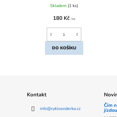
Skladem
(1 ks)
180 Kč
/ ks
DO KOŠÍKU
Z
á
Kontakt
Novi
p
a
Čím n
info
@
cykloonderka.cz
t
jízdou