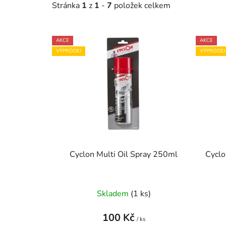
Stránka
1
z
1
-
7
položek celkem
V
AKCE
AKCE
ý
VÝPRODEJ
VÝPRODEJ
p
i
s
p
r
o
d
u
Cyclon Multi Oil Spray 250ml
Cyclo
k
t
ů
Skladem
(1 ks)
100 Kč
/ ks