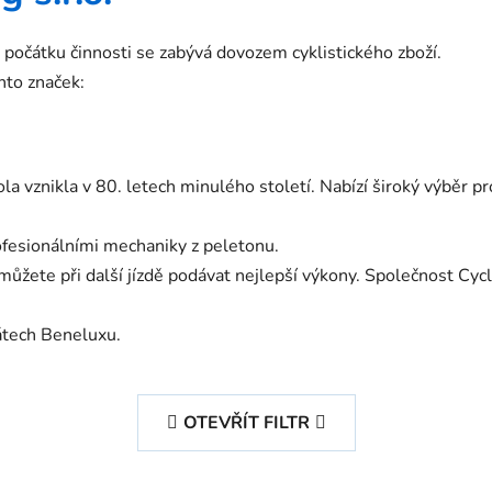
počátku činnosti se zabývá dovozem cyklistického zboží.
to značek:
la vznikla v 80. letech minulého století. Nabízí široký výběr pro
ofesionálními mechaniky z peletonu.
můžete při další jízdě podávat nejlepší výkony. Společnost Cycl
átech Beneluxu.
OTEVŘÍT FILTR