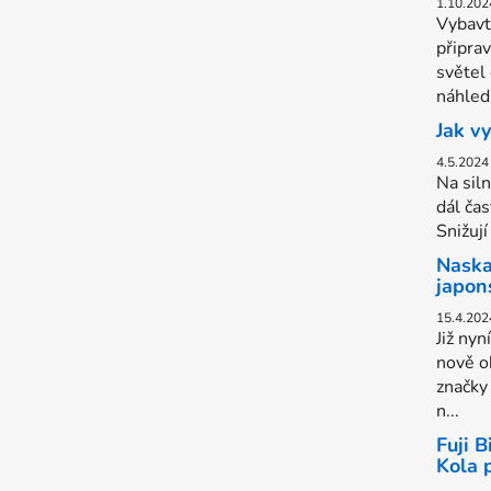
1.10.202
Vybavt
připra
světel
náhled.
Jak v
4.5.2024
Na sil
dál čas
Snižují
Naska
japon
15.4.202
Již nyn
nově o
značky
n...
Fuji 
Kola 