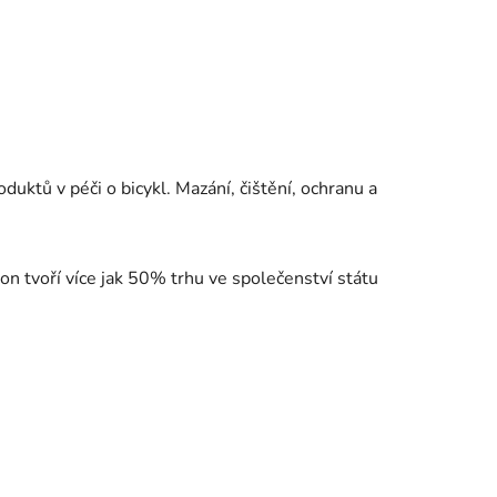
duktů v péči o bicykl. Mazání, čištění, ochranu a
on tvoří více jak 50% trhu ve společenství státu
Ř