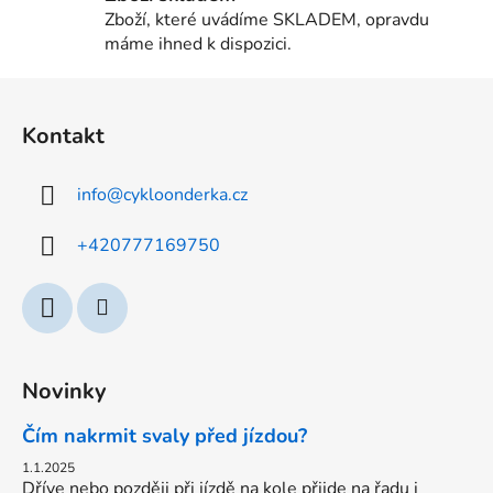
u
Zboží, které uvádíme SKLADEM, opravdu
máme ihned k dispozici.
Z
á
Kontakt
p
a
info
@
cykloonderka.cz
t
í
+420777169750
Novinky
Čím nakrmit svaly před jízdou?
1.1.2025
Dříve nebo později při jízdě na kole přijde na řadu i