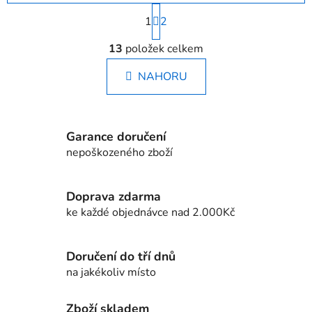
S
1
t
2
r
O
á
13
položek celkem
v
n
l
k
NAHORU
á
o
d
v
a
á
c
n
Garance doručení
í
í
nepoškozeného zboží
p
r
v
Doprava zdarma
k
ke každé objednávce nad 2.000Kč
y
v
ý
Doručení do tří dnů
p
na jakékoliv místo
i
s
Zboží skladem