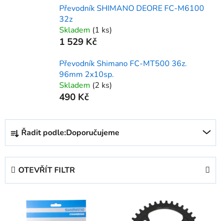
Převodník SHIMANO DEORE FC-M6100
32z
Skladem
(1 ks)
1 529 Kč
Převodník Shimano FC-MT500 36z.
96mm 2x10sp.
Skladem
(2 ks)
490 Kč
Ř
Řadit podle:
Doporučujeme
a
z
e
OTEVŘÍT FILTR
n
í
V
p
ý
r