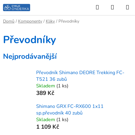
Přejít
Hledat
NÁKUP
na
KOŠÍK
obsah
Domů
/
Komponenty
/
Kliky
/
Převodníky
Převodníky
Nejprodávanější
Převodník Shimano DEORE Trekking FC-
T521 36 zubů
Skladem
(1 ks)
389 Kč
Shimano GRX FC-RX600 1x11
sp.převodník 40 zubů
Skladem
(1 ks)
1 109 Kč