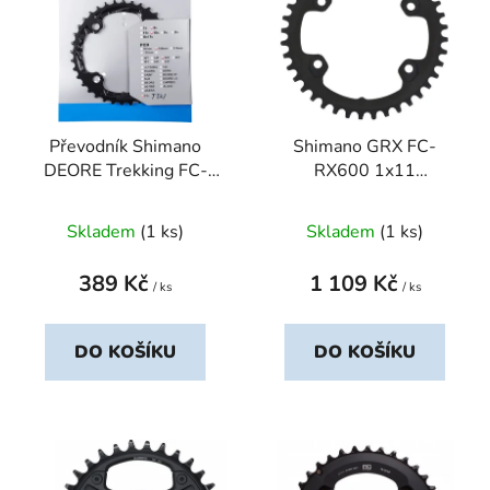
p
o
i
d
s
u
p
k
r
t
Převodník Shimano
Shimano GRX FC-
o
ů
DEORE Trekking FC-
RX600 1x11
d
T521 36 zubů
sp.převodník 40 zubů
u
Skladem
(1 ks)
Skladem
(1 ks)
k
t
389 Kč
1 109 Kč
ů
/ ks
/ ks
DO KOŠÍKU
DO KOŠÍKU