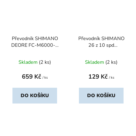
Převodník SHIMANO
Převodník SHIMANO
DEORE FC-M6000-2
26 z 10 spd
34 z 10 spd
trojpřevodník pro 48-
dvojpřevodník BE pro
36-26 z černý
Skladem
(2 ks)
Skladem
(2 ks)
34-24 z
659 Kč
129 Kč
/ ks
/ ks
DO KOŠÍKU
DO KOŠÍKU