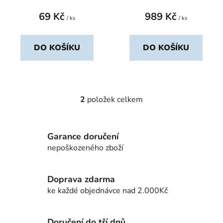
t
69 Kč
989 Kč
ů
/ ks
/ ks
DO KOŠÍKU
DO KOŠÍKU
2
položek celkem
O
v
l
Garance doručení
á
d
nepoškozeného zboží
a
c
Doprava zdarma
í
ke každé objednávce nad 2.000Kč
p
r
v
Doručení do tří dnů