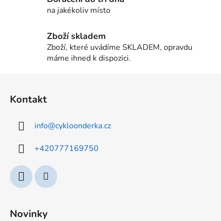
k
na jakékoliv místo
y
v
ý
Zboží skladem
p
Zboží, které uvádíme SKLADEM, opravdu
i
máme ihned k dispozici.
s
u
Z
á
Kontakt
p
a
info
@
cykloonderka.cz
t
í
+420777169750
Novinky