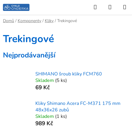
Přejít
Hledat
NÁKUP
na
KOŠÍK
obsah
Domů
/
Komponenty
/
Kliky
/
Trekingové
Trekingové
Nejprodávanější
SHIMANO šroub kliky FCM760
Skladem
(5 ks)
69 Kč
Kliky Shimano Acera FC-M371 175 mm
48x36x26 zubů
Skladem
(1 ks)
989 Kč