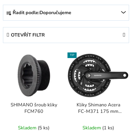
Ř
Řadit podle:
Doporučujeme
a
z
e
OTEVŘÍT FILTR
n
í
V
p
TIP
ý
r
p
o
i
d
s
u
p
k
r
t
SHIMANO šroub kliky
Kliky Shimano Acera
o
ů
FCM760
FC-M371 175 mm
d
48x36x26 zubů
u
Skladem
(5 ks)
Skladem
(1 ks)
k