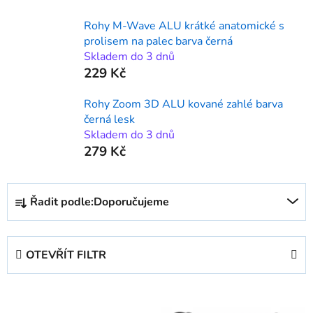
Rohy M-Wave ALU krátké anatomické s
prolisem na palec barva černá
Skladem do 3 dnů
229 Kč
Rohy Zoom 3D ALU kované zahlé barva
černá lesk
Skladem do 3 dnů
279 Kč
Ř
Řadit podle:
Doporučujeme
a
z
e
OTEVŘÍT FILTR
n
í
V
p