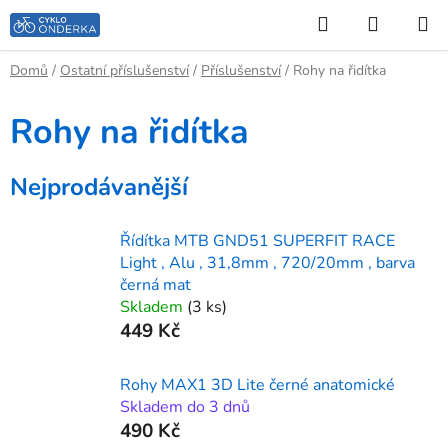
Přejít
Hledat
NÁKUP
na
KOŠÍK
obsah
Domů
/
Ostatní příslušenství
/
Příslušenství
/
Rohy na řidítka
Rohy na řidítka
Nejprodávanější
Řídítka MTB GND51 SUPERFIT RACE
Light , Alu , 31,8mm , 720/20mm , barva
černá mat
Skladem
(3 ks)
449 Kč
Rohy MAX1 3D Lite černé anatomické
Skladem do 3 dnů
490 Kč