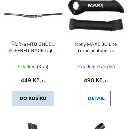
ý
r
p
o
i
d
s
u
p
k
r
t
Řídítka MTB GND51
Rohy MAX1 3D Lite
o
ů
SUPERFIT RACE Light ,
černé anatomické
d
Alu , 31,8mm ,
u
720/20mm , barva
Skladem
(3 ks)
Skladem do 3 dnů
k
černá mat
t
449 Kč
490 Kč
ů
/ ks
/ ks
DO KOŠÍKU
DETAIL