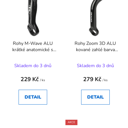
Rohy M-Wave ALU
Rohy Zoom 3D ALU
krátké anatomické s
kované zahlé barva
prolisem na palec barva
černá lesk
černá
Skladem do 3 dnů
Skladem do 3 dnů
229 Kč
279 Kč
/ ks
/ ks
DETAIL
DETAIL
AKCE