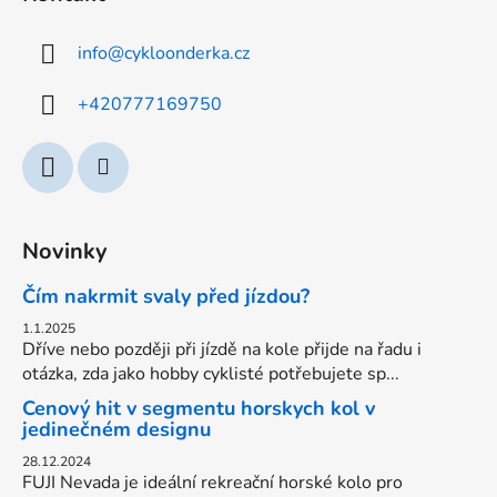
p
a
info
@
cykloonderka.cz
t
í
+420777169750
Novinky
Čím nakrmit svaly před jízdou?
1.1.2025
Dříve nebo později při jízdě na kole přijde na řadu i
otázka, zda jako hobby cyklisté potřebujete sp...
Cenový hit v segmentu horskych kol v
jedinečném designu
28.12.2024
FUJI Nevada je ideální rekreační horské kolo pro