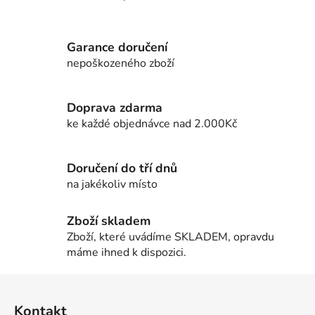
O
v
l
Garance doručení
á
d
nepoškozeného zboží
a
c
Doprava zdarma
í
ke každé objednávce nad 2.000Kč
p
r
v
Doručení do tří dnů
k
na jakékoliv místo
y
v
ý
Zboží skladem
p
Zboží, které uvádíme SKLADEM, opravdu
i
máme ihned k dispozici.
s
u
Z
á
Kontakt