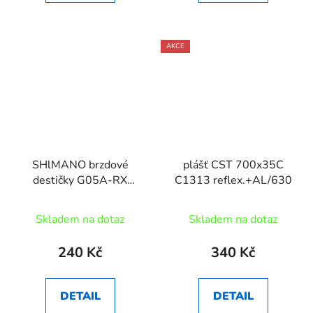
AKCE
SHlMANO brzdové
plášť CST 700x35C
destičky G05A-RX
C1313 reflex.+AL/630
polymerové MTB 2
písté pár
Skladem na dotaz
Skladem na dotaz
240 Kč
340 Kč
DETAIL
DETAIL