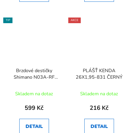
TIP
AKCE
Brzdové destičky
PLÁŠŤ KENDA
Shimano N03A-RF
26X1,95-831 ČERNÝ
polymer+chladič 4písté
Skladem na dotaz
Skladem na dotaz
599 Kč
216 Kč
DETAIL
DETAIL