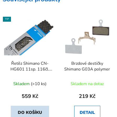
TIP
Řetěz Shimano CN-
Brzdové destičky
HG601 11sp. 116čl.
Shimano G03A polymer
SIL-TEC nýt
Skladem
(>10 ks)
Skladem na dotaz
559 Kč
219 Kč
DO KOŠÍKU
DETAIL