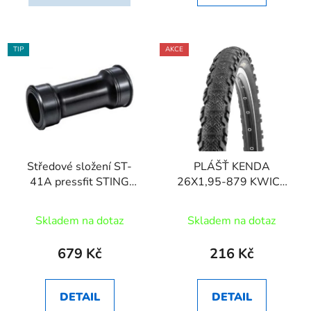
TIP
AKCE
Středové složení ST-
PLÁŠŤ KENDA
41A pressfit STING
26X1,95-879 KWICK
Sram DUB
ČERNÝ
Skladem na dotaz
Skladem na dotaz
679 Kč
216 Kč
DETAIL
DETAIL