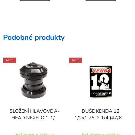
Podobné produkty
AKCE
AKCE
SLOŽENÍ HLAVOVÉ A-
DUŠE KENDA 12
HEAD NEXELO 1"1/8
1/2x1.75-2 1/4 (47/62-
AL LOŽISKA
203) AV45
Skladem na dotaz
Skladem na dotaz