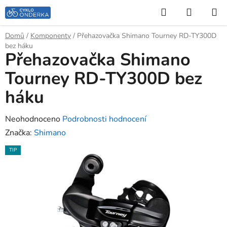
Přejít
Hledat
NÁKUP
na
KOŠÍK
obsah
Domů
/
Komponenty
/
Přehazovačka Shimano Tourney RD-TY300D
bez háku
Přehazovačka Shimano
Tourney RD-TY300D bez
háku
Průměrné
Neohodnoceno
Podrobnosti hodnocení
hodnocení
Značka:
Shimano
produktu
TIP
je
0,0
z
5
hvězdiček.