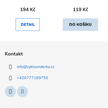
OUTERRING AND 2
INNERRINGS NON-F
194 Kč
119 Kč
DETAIL
DO KOŠÍKU
Z
á
Kontakt
p
a
info
@
cykloonderka.cz
t
í
+420777169750