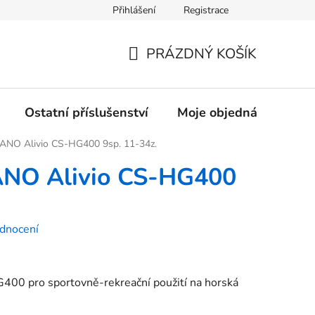
Přihlášení
Registrace
rany osobních údajů
PRÁZDNÝ KOŠÍK
NÁKUPNÍ
KOŠÍK
Ostatní příslušenství
Moje objednávka
Z
ANO Alivio CS-HG400 9sp. 11-34z.
NO Alivio CS-HG400
dnocení
00 pro sportovně-rekreační použití na horská