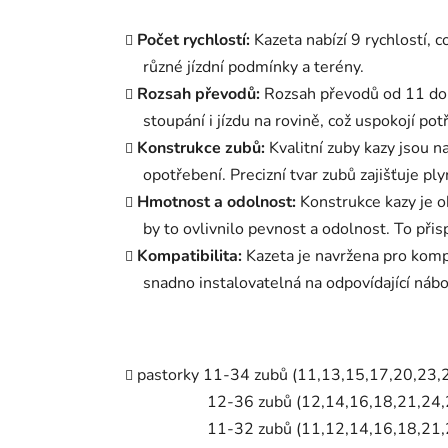
Počet rychlostí:
Kazeta nabízí 9 rychlostí, 
různé jízdní podmínky a terény.
Rozsah převodů:
Rozsah převodů od 11 do
stoupání i jízdu na rovině, což uspokojí pot
Konstrukce zubů:
Kvalitní zuby kazy jsou 
opotřebení. Precizní tvar zubů zajišťuje ply
Hmotnost a odolnost:
Konstrukce kazy je o
by to ovlivnilo pevnost a odolnost. To přis
Kompatibilita:
Kazeta je navržena pro komp
snadno instalovatelná na odpovídající nábo
pastorky 11-34 zubů (11,13,15,17,20,23,
12-36 zubů (12,14,16,18,21,24,2
11-32 zubů (11,12,14,16,18,21,2