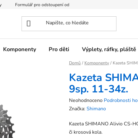
y
Formulář pro odstoupení od kupní smlouvy
Podmínky och
Komponenty
Pro děti
Výplety, ráfky, pláště
Domů
/
Komponenty
/
Kazeta SHIM
Kazeta SHIMA
9sp. 11-34z.
Průměrné
Neohodnoceno
Podrobnosti ho
hodnocení
Značka:
Shimano
produktu
Kazeta SHIMANO Alivio CS-HG4
je
či krosová kola.
0,0