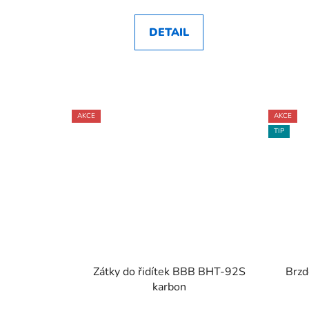
DETAIL
AKCE
AKCE
TIP
Zátky do řidítek BBB BHT-92S
Brz
karbon