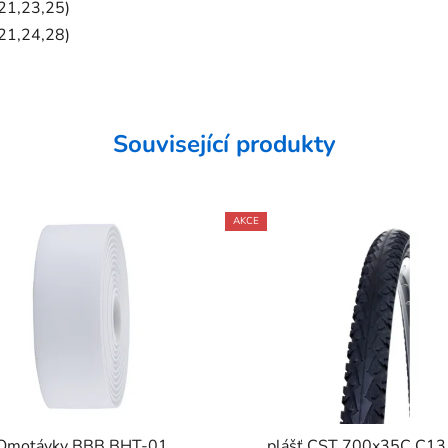
1,23,25)
1,24,28)
Související produkty
AKCE
Omotávky BBB BHT-01
plášť CST 700x35C C1