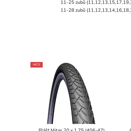
11-25 zubů (11,12,13,15,17,19,2
11-28 zubů (11,12,13,14,16,18,2
AKCE
Plášť Mitas 20 x 1,75 (406-47)