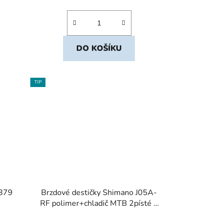
DO KOŠÍKU
TIP
879
Brzdové destičky Shimano J05A-
RF polimer+chladič MTB 2písté 1
pár