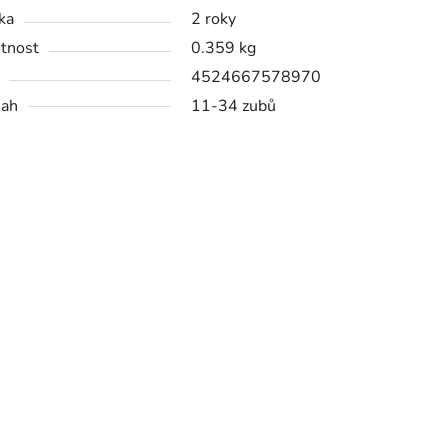
ka
2 roky
tnost
0.359 kg
4524667578970
sah
11-34 zubů