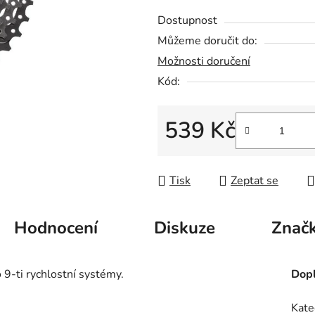
z
Dostupnost
5
Můžeme doručit do:
hvězdiček.
Možnosti doručení
Kód:
539 Kč
Měrná cena:
Tisk
Zeptat se
Hodnocení
Diskuze
Znač
 9-ti rychlostní systémy.
Dopl
Kate