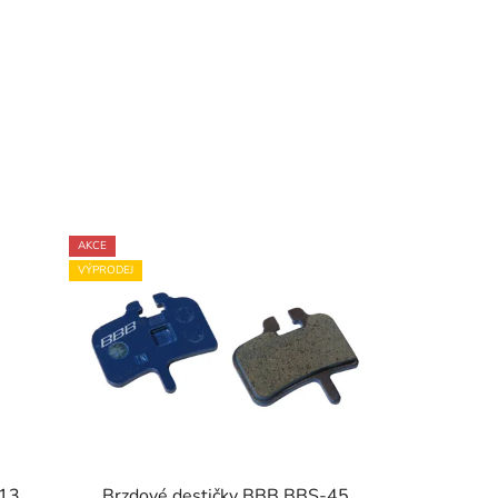
AKCE
VÝPRODEJ
313
Brzdové destičky BBB BBS-45