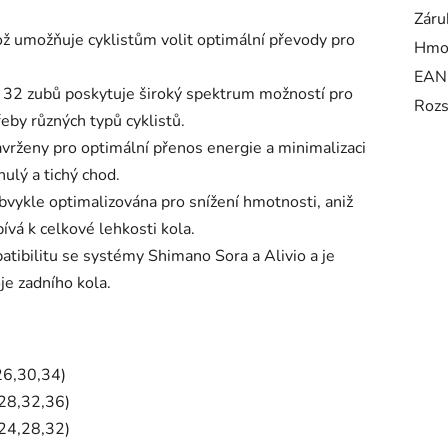
Záru
což umožňuje cyklistům volit optimální převody pro
Hmo
EAN
 32 zubů poskytuje široký spektrum možností pro
Roz
řeby různých typů cyklistů.
navrženy pro optimální přenos energie a minimalizaci
nulý a tichý chod.
bvykle optimalizována pro snížení hmotnosti, aniž
pívá k celkové lehkosti kola.
atibilitu se systémy Shimano Sora a Alivio a je
je zadního kola.
26,30,34)
8,32,36)
4,28,32)