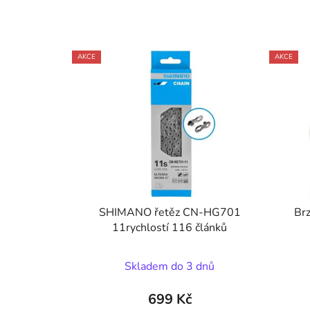
AKCE
AKCE
SHIMANO řetěz CN-HG701
Br
11rychlostí 116 článků
Skladem do 3 dnů
699 Kč