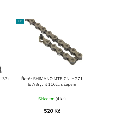
TIP
0-37)
Řetěz SHIMANO MTB CN-HG71
6/7/8rychl 116čl. s čepem
Skladem
(4 ks)
520 Kč