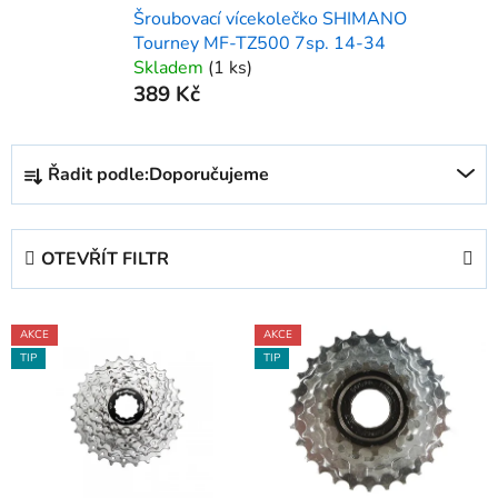
Šroubovací vícekolečko SHIMANO
Tourney MF-TZ500 7sp. 14-34
Skladem
(1 ks)
389 Kč
Ř
Řadit podle:
Doporučujeme
a
z
e
OTEVŘÍT FILTR
n
í
V
p
AKCE
AKCE
ý
r
TIP
TIP
p
o
i
d
s
u
p
k