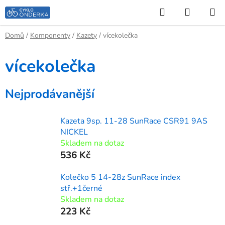
Přejít
Hledat
NÁKUP
na
KOŠÍK
obsah
Domů
/
Komponenty
/
Kazety
/
vícekolečka
vícekolečka
Nejprodávanější
Kazeta 9sp. 11-28 SunRace CSR91 9AS
NICKEL
Skladem na dotaz
536 Kč
Kolečko 5 14-28z SunRace index
stř.+1černé
Skladem na dotaz
223 Kč