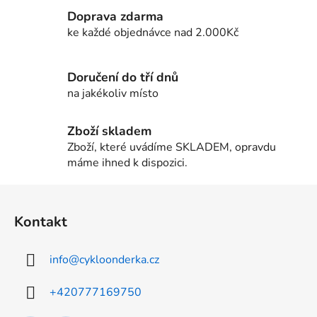
c
Doprava zdarma
í
ke každé objednávce nad 2.000Kč
p
r
v
Doručení do tří dnů
k
na jakékoliv místo
y
v
ý
Zboží skladem
p
Zboží, které uvádíme SKLADEM, opravdu
i
máme ihned k dispozici.
s
u
Z
á
Kontakt
p
a
info
@
cykloonderka.cz
t
í
+420777169750