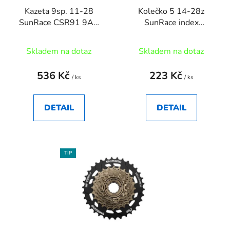
r
t
Kazeta 9sp. 11-28
Kolečko 5 14-28z
o
ů
SunRace CSR91 9AS
SunRace index
d
NICKEL
stř.+1černé
u
Skladem na dotaz
Skladem na dotaz
k
t
536 Kč
223 Kč
ů
/ ks
/ ks
DETAIL
DETAIL
TIP