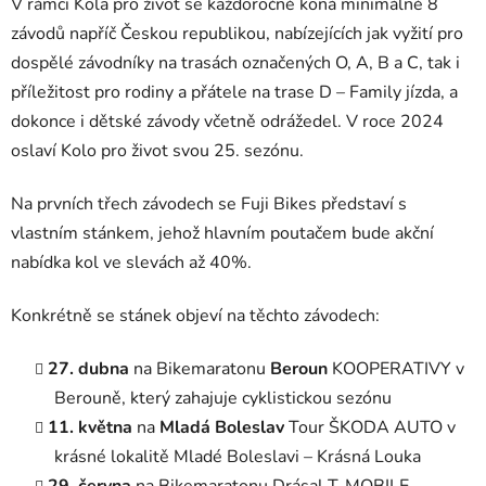
V rámci Kola pro život se každoročně koná minimálně 8
závodů napříč Českou republikou, nabízejících jak vyžití pro
dospělé závodníky na trasách označených O, A, B a C, tak i
příležitost pro rodiny a přátele na trase D – Family jízda, a
dokonce i dětské závody včetně odrážedel. V roce 2024
oslaví Kolo pro život svou 25. sezónu.
Na prvních třech závodech se Fuji Bikes představí s
vlastním stánkem, jehož hlavním poutačem bude akční
nabídka kol ve slevách až 40%.
Konkrétně se stánek objeví na těchto závodech:
27. dubna
na Bikemaratonu
Beroun
KOOPERATIVY v
Berouně, který zahajuje cyklistickou sezónu
11. května
na
Mladá Boleslav
Tour ŠKODA AUTO v
krásné lokalitě Mladé Boleslavi – Krásná Louka
29. června
na Bikemaratonu Drásal T-MOBILE