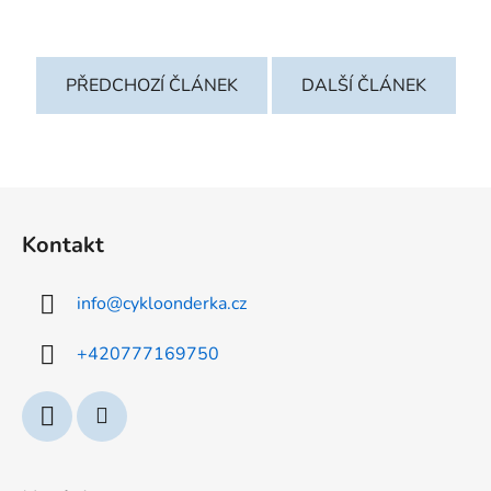
PŘEDCHOZÍ ČLÁNEK
DALŠÍ ČLÁNEK
Z
á
Kontakt
p
a
info
@
cykloonderka.cz
t
í
+420777169750