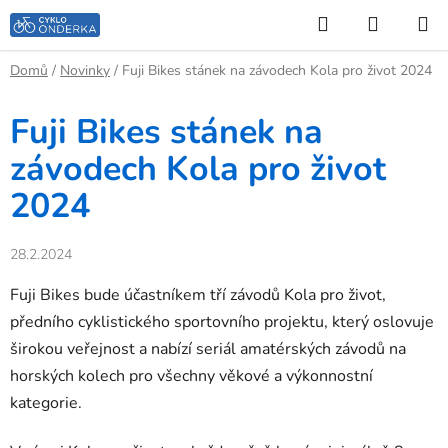
Přejít
Hledat
NÁKUP
na
KOŠÍK
obsah
Domů
/
Novinky
/
Fuji Bikes stánek na závodech Kola pro život 2024
Fuji Bikes stánek na
závodech Kola pro život
2024
28.2.2024
Fuji Bikes bude účastníkem tří závodů Kola pro život,
předního cyklistického sportovního projektu, který oslovuje
širokou veřejnost a nabízí seriál amatérských závodů na
horských kolech pro všechny věkové a výkonnostní
kategorie.