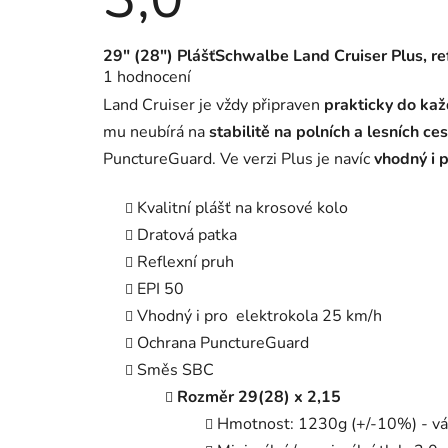
Průměrné
29" (28") PlášťSchwalbe Land Cruiser Plus, ref
hodnocení
1 hodnocení
produktu
je
Land Cruiser je vždy připraven
prakticky do ka
3,0
z
mu neubírá na
stabilitě na polních a lesních ce
5
PunctureGuard. Ve verzi Plus je navíc
vhodný i 
hvězdiček.
Kvalitní plášť na krosové kolo
Dratová patka
Reflexní pruh
EPI 50
Vhodný i pro elektrokola 25 km/h
Ochrana PunctureGuard
Směs SBC
Rozměr 29(28) x 2,15
Hmotnost: 1230g (+/-10%) - vá