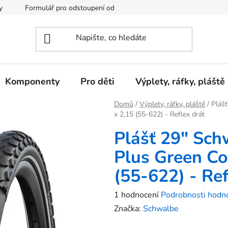
y
Formulář pro odstoupení od kupní smlouvy
Podmínky och
Komponenty
Pro děti
Výplety, ráfky, pláště
Domů
/
Výplety, ráfky, pláště
/
Pláš
x 2,15 (55-622) - Reflex drát
Plášť 29" Sch
Plus Green C
(55-622) - Ref
Průměrné
1 hodnocení
Podrobnosti hodn
hodnocení
Značka:
Schwalbe
produktu