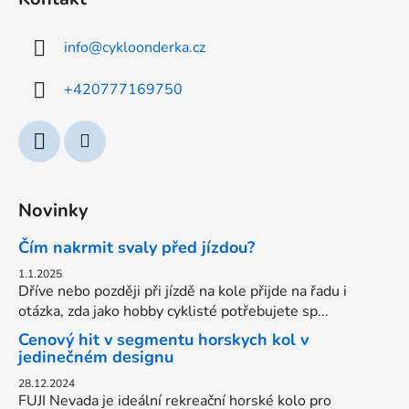
p
a
info
@
cykloonderka.cz
t
í
+420777169750
Novinky
Čím nakrmit svaly před jízdou?
1.1.2025
Dříve nebo později při jízdě na kole přijde na řadu i
otázka, zda jako hobby cyklisté potřebujete sp...
Cenový hit v segmentu horskych kol v
jedinečném designu
28.12.2024
FUJI Nevada je ideální rekreační horské kolo pro