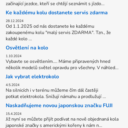
začínající jezdce, kteří se chtějí seznámit s jízdo...
Ke každému kolu dostanete servis zdarma
28.12.2024
Od 1.1.2025 od nás dostanete ke každému
zakoupenému kolu "malý servis ZDARMA". Tzn., že
každé kolo ...
Osvětlení na kolo
1.10.2024
Vybavte se osvětlením.... Máme připravených hned
několik modelů světel opravdu pro všechny. V náhled...
Jak vybrat elektrokolo
4.5.2024
Na silnicích i v terénu můžeme čím dál častěji
potkat elektrokola. Snižují námahu a prodlužují ...
Naskadňujeme novou japonskou značku FUJI
15.4.2024
Již nyní se můžete přijít podívat na nově objednaná kola
japonské značky s americkými kořeny k nám n...