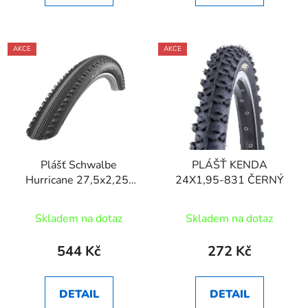
AKCE
AKCE
Plášť Schwalbe
PLÁŠŤ KENDA
Hurricane 27,5x2,25"
24X1,95-831 ČERNÝ
drát
Skladem na dotaz
Skladem na dotaz
544 Kč
272 Kč
DETAIL
DETAIL