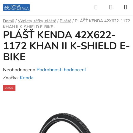
Přejít
Hledat
NÁKUP
na
KOŠÍK
obsah
Domů
/
Výplety, ráfky, pláště
/
Pláště
/
PLÁŠŤ KENDA 42X622-1172
KHAN II K-SHIELD E-BIKE
PLÁŠŤ KENDA 42X622-
1172 KHAN II K-SHIELD E-
BIKE
Průměrné
Neohodnoceno
Podrobnosti hodnocení
hodnocení
Značka:
Kenda
produktu
AKCE
je
0,0
z
5
hvězdiček.