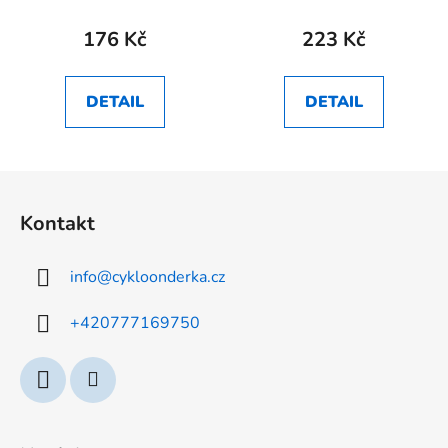
176 Kč
223 Kč
DETAIL
DETAIL
Z
á
Kontakt
p
a
info
@
cykloonderka.cz
t
í
+420777169750