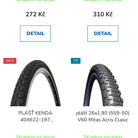
272 Kč
310 Kč
DETAIL
DETAIL
AKCE
TIP
PLÁŠŤ KENDA
plášť 26x1,90 (559-50)
40X622-197
V60 Mitas Acris Clasic
EUROTREK ČERNÝ
Skladem na dotaz
Skladem na dotaz