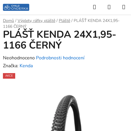
Přejít
Hledat
NÁKUP
na
KOŠÍK
obsah
Domů
/
Výplety, ráfky, pláště
/
Pláště
/
PLÁŠŤ KENDA 24X1,95-
1166 ČERNÝ
PLÁŠŤ KENDA 24X1,95-
1166 ČERNÝ
Průměrné
Neohodnoceno
Podrobnosti hodnocení
hodnocení
Značka:
Kenda
produktu
AKCE
je
0,0
z
5
hvězdiček.