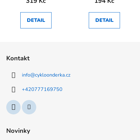
319 Kč
194 Kč
DETAIL
DETAIL
Z
á
Kontakt
p
a
info
@
cykloonderka.cz
t
í
+420777169750
Novinky