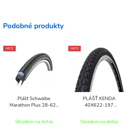
Podobné produkty
AKCE
AKCE
Plášť Schwalbe
PLÁŠŤ KENDA
Marathon Plus 28-622
40X622-197
silniční drát
EUROTREK ČERNÝ
Skladem na dotaz
Skladem na dotaz