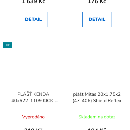
1 639 Kč
176 Kč
DETAIL
DETAIL
TIP
PLÁŠŤ KENDA
plášť Mitas 20x1,75x2
40x622-1109 KICK-
(47-406) Shield Reflex
BACK 30TPI
Vyprodáno
Skladem na dotaz