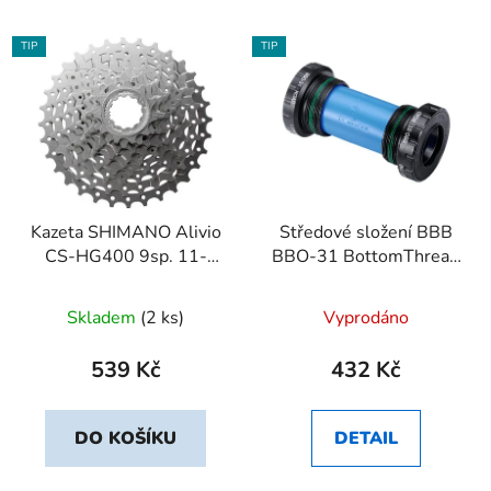
TIP
TIP
Kazeta SHIMANO Alivio
Středové složení BBB
CS-HG400 9sp. 11-
BBO-31 BottomThread
34z.
BSA
Skladem
(2 ks)
Vyprodáno
539 Kč
432 Kč
DO KOŠÍKU
DETAIL