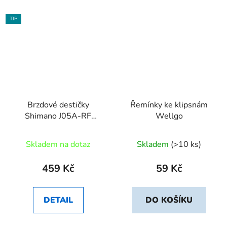
TIP
Brzdové destičky
Řemínky ke klipsnám
Shimano J05A-RF
Wellgo
polimer+chladič MTB
2písté 1 pár
Skladem na dotaz
Skladem
(>10 ks)
459 Kč
59 Kč
DETAIL
DO KOŠÍKU