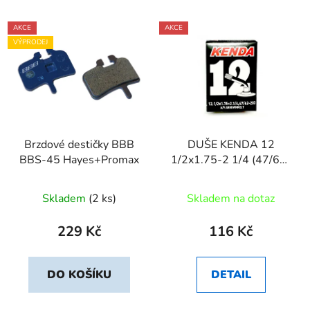
AKCE
AKCE
VÝPRODEJ
Brzdové destičky BBB
DUŠE KENDA 12
BBS-45 Hayes+Promax
1/2x1.75-2 1/4 (47/62-
203) AV45
Skladem
(2 ks)
Skladem na dotaz
229 Kč
116 Kč
DO KOŠÍKU
DETAIL