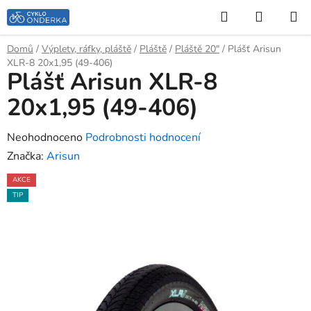
Přejít
Hledat
NÁKUP
na
KOŠÍK
obsah
Domů
/
Výplety, ráfky, pláště
/
Pláště
/
Pláště 20"
/
Plášť Arisun
XLR-8 20x1,95 (49-406)
Plášť Arisun XLR-8
20x1,95 (49-406)
Průměrné
Neohodnoceno
Podrobnosti hodnocení
hodnocení
Značka:
Arisun
produktu
AKCE
je
TIP
0,0
z
5
hvězdiček.