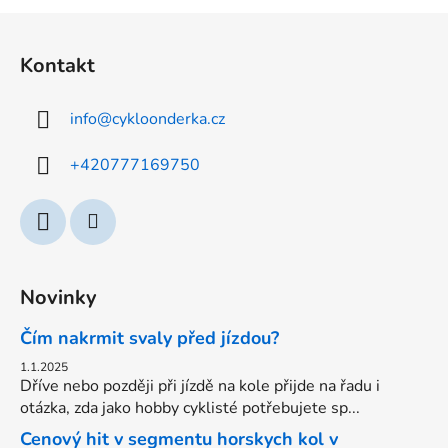
Z
á
Kontakt
p
a
info
@
cykloonderka.cz
t
í
+420777169750
Novinky
Čím nakrmit svaly před jízdou?
1.1.2025
Dříve nebo později při jízdě na kole přijde na řadu i
otázka, zda jako hobby cyklisté potřebujete sp...
Cenový hit v segmentu horskych kol v