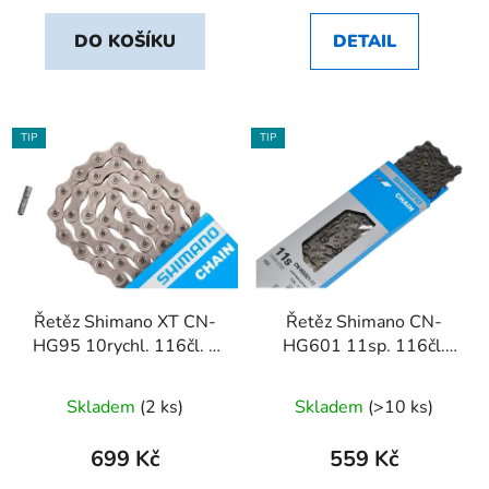
DO KOŠÍKU
DETAIL
TIP
TIP
Řetěz Shimano XT CN-
Řetěz Shimano CN-
HG95 10rychl. 116čl. s
HG601 11sp. 116čl.
čepem
SIL-TEC nýt
Skladem
(2 ks)
Skladem
(>10 ks)
699 Kč
559 Kč