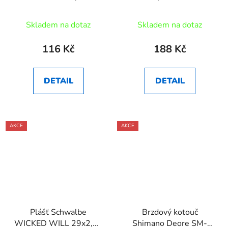
203) AV45
bez háku
Skladem na dotaz
Skladem na dotaz
116 Kč
188 Kč
DETAIL
DETAIL
AKCE
AKCE
Plášť Schwalbe
Brzdový kotouč
WICKED WILL 29x2,25
Shimano Deore SM-