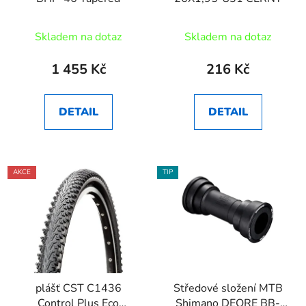
Skladem na dotaz
Skladem na dotaz
1 455 Kč
216 Kč
DETAIL
DETAIL
AKCE
TIP
plášť CST C1436
Středové složení MTB
Control Plus Eco
Shimano DEORE BB-