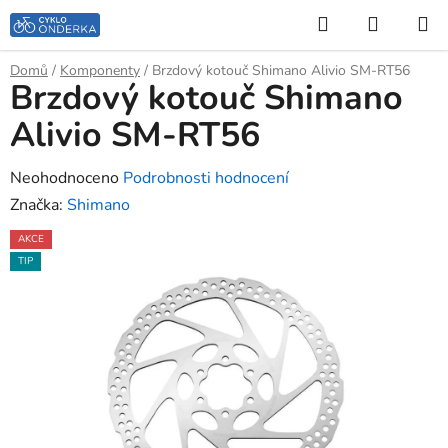
Přejít
Hledat
NÁKUP
na
KOŠÍK
obsah
Domů
/
Komponenty
/
Brzdový kotouč Shimano Alivio SM-RT56
Brzdový kotouč Shimano
Alivio SM-RT56
Průměrné
Neohodnoceno
Podrobnosti hodnocení
hodnocení
Značka:
Shimano
produktu
AKCE
je
TIP
0,0
z
5
hvězdiček.