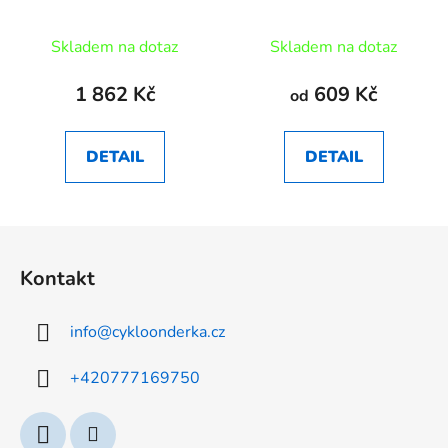
SuperGround
RT64 CL
Skladem na dotaz
Skladem na dotaz
1 862 Kč
609 Kč
od
DETAIL
DETAIL
Z
á
Kontakt
p
a
info
@
cykloonderka.cz
t
í
+420777169750