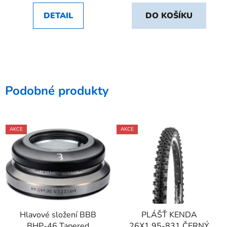
DETAIL
DO KOŠÍKU
Podobné produkty
AKCE
AKCE
Hlavové složení BBB
PLÁŠŤ KENDA
BHP-46 Tapered
26X1,95-831 ČERNÝ