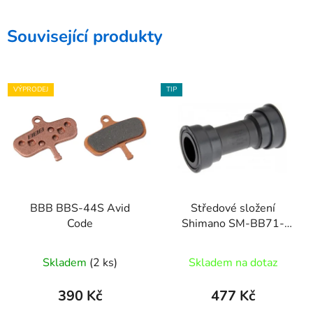
Související produkty
VÝPRODEJ
TIP
BBB BBS-44S Avid
Středové složení
Code
Shimano SM-BB71-
41A press-fit 89,
Skladem
(2 ks)
Skladem na dotaz
390 Kč
477 Kč