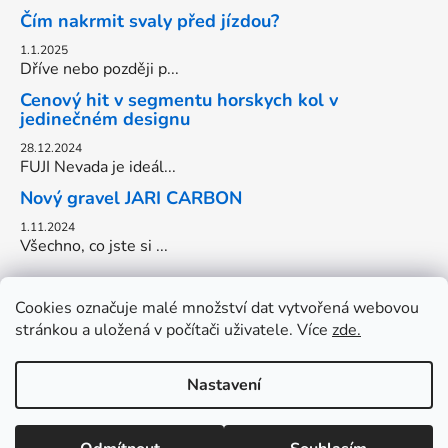
Čím nakrmit svaly před jízdou?
1.1.2025
Dříve nebo později p...
Cenový hit v segmentu horskych kol v
jedinečném designu
28.12.2024
FUJI Nevada je ideál...
Nový gravel JARI CARBON
1.11.2024
Všechno, co jste si ...
Cookies označuje malé množství dat vytvořená webovou
stránkou a uložená v počítači uživatele. Více
zde.
Nastavení
Vytvořil Shoptet
DOVOLENA do 17.8. OTEVŘENO: Pondělí-Pátek: 13-18hod.