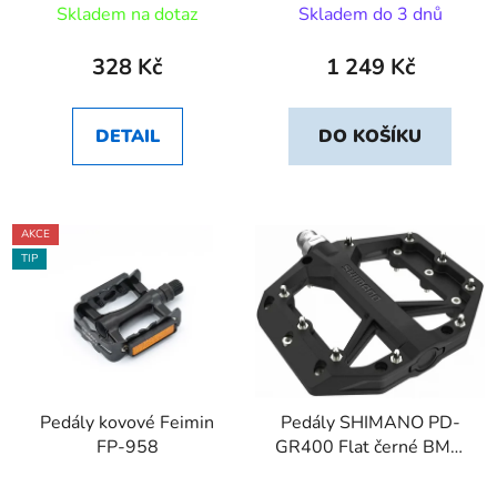
Skladem na dotaz
Skladem do 3 dnů
328 Kč
1 249 Kč
DETAIL
DO KOŠÍKU
AKCE
TIP
Pedály kovové Feimin
Pedály SHIMANO PD-
FP-958
GR400 Flat černé BMX,
DH, slalom, v krabičce