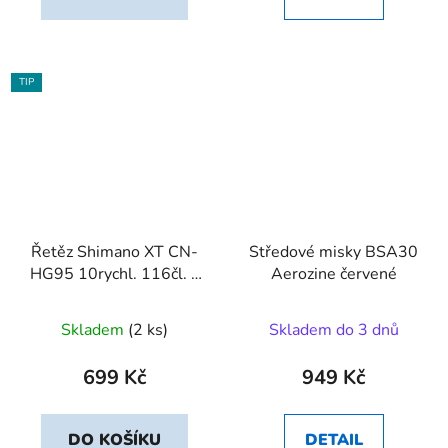
TIP
Řetěz Shimano XT CN-
Středové misky BSA30
HG95 10rychl. 116čl. s
Aerozine červené
čepem
Skladem
(2 ks)
Skladem do 3 dnů
699 Kč
949 Kč
DO KOŠÍKU
DETAIL