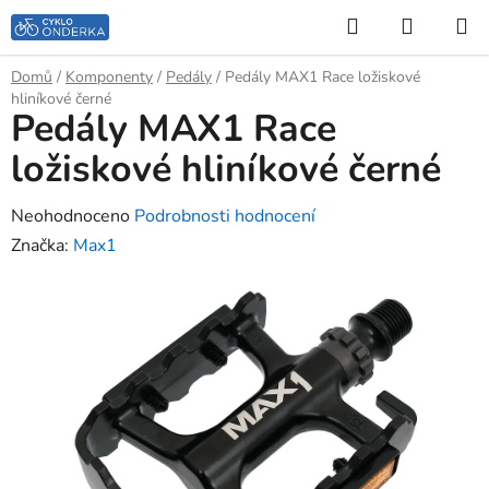
Přejít
Hledat
NÁKUP
na
KOŠÍK
obsah
Domů
/
Komponenty
/
Pedály
/
Pedály MAX1 Race ložiskové
hliníkové černé
Pedály MAX1 Race
ložiskové hliníkové černé
Průměrné
Neohodnoceno
Podrobnosti hodnocení
hodnocení
Značka:
Max1
produktu
je
0,0
z
5
hvězdiček.