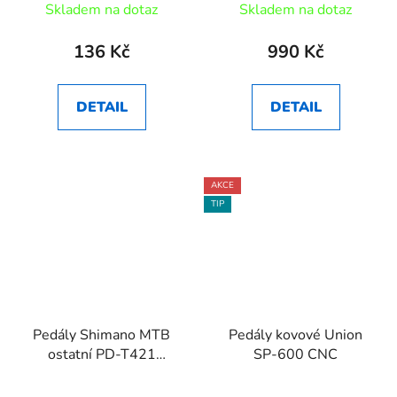
Skladem na dotaz
Skladem na dotaz
136 Kč
990 Kč
DETAIL
DETAIL
AKCE
TIP
Pedály Shimano MTB
Pedály kovové Union
ostatní PD-T421
SP-600 CNC
CLICK'R zarážky SM-
SH56 černé