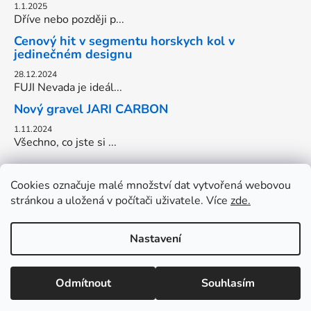
1.1.2025
Dříve nebo později p...
Cenový hit v segmentu horskych kol v
jedinečném designu
28.12.2024
FUJI Nevada je ideál...
Nový gravel JARI CARBON
1.11.2024
Všechno, co jste si ...
Cookies označuje malé množství dat vytvořená webovou
stránkou a uložená v počítači uživatele. Více
zde.
Nastavení
Vytvořil Shoptet
DOVOLENA do 17.8. OTEVŘENO: Pondělí-Pátek: 13-18hod.
Odmítnout
Souhlasím
Copyright 2026
Cyklo Onderka
. Všechna práva
Víkendy zavřeno.
vyhrazena.
Upravit nastavení cookies