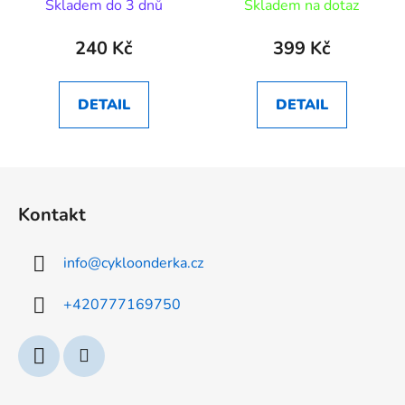
Skladem do 3 dnů
Skladem na dotaz
240 Kč
399 Kč
DETAIL
DETAIL
Z
á
Kontakt
p
a
info
@
cykloonderka.cz
t
í
+420777169750