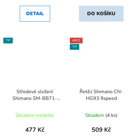
DETAIL
DO KOŠÍKU
TIP
AKCE
TIP
Středové složení
Řetěz Shimano CN-
Shimano SM-BB71-
HG93 9speed
41A press-fit 89,
Skladem na dotaz
Skladem
(4 ks)
477 Kč
509 Kč