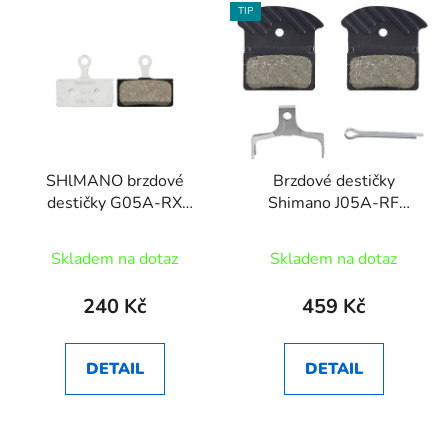
TIP
SHlMANO brzdové
Brzdové destičky
destičky G05A-RX
Shimano J05A-RF
polymerové MTB 2
polimer+chladič MTB
písté pár
2písté 1 pár
Skladem na dotaz
Skladem na dotaz
240 Kč
459 Kč
DETAIL
DETAIL