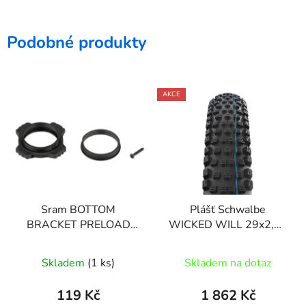
Podobné produkty
AKCE
Sram BOTTOM
Plášť Schwalbe
BRACKET PRELOAD
WICKED WILL 29x2,25
ADJUSTER KIT DUB
SuperGround
(INCLUDING SCREW,
Skladem
(1 ks)
Skladem na dotaz
OUTERRING AND 2
INNERRINGS NON-F
119 Kč
1 862 Kč