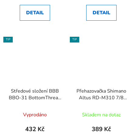
DETAIL
DETAIL
TIP
TIP
Středové složení BBB
Přehazovačka Shimano
BBO-31 BottomThread
Altus RD-M310 7/8
BSA
černá
Vyprodáno
Skladem na dotaz
432 Kč
389 Kč