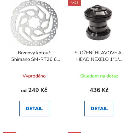
AKCE
Brzdový kotouč
SLOŽENÍ HLAVOVÉ A-
Shimano SM-RT26 6
HEAD NEXELO 1"1/8
děr
AL LOŽISKA
Vyprodáno
Skladem na dotaz
249 Kč
436 Kč
od
DETAIL
DETAIL