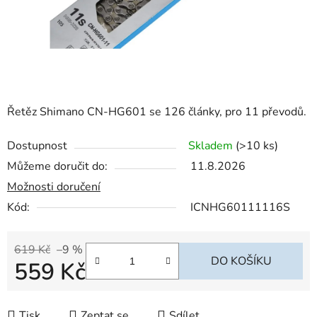
Řetěz Shimano CN-HG601 se 126 články, pro 11 převodů.
Dostupnost
Skladem
(>10 ks)
Můžeme doručit do:
11.8.2026
Možnosti doručení
Kód:
ICNHG60111116S
619 Kč
–9 %
DO KOŠÍKU
559 Kč
Měrná cena:
Tisk
Zeptat se
Sdílet