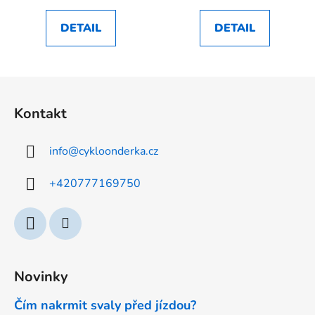
DETAIL
DETAIL
Z
á
Kontakt
p
a
info
@
cykloonderka.cz
t
í
+420777169750
Novinky
Čím nakrmit svaly před jízdou?