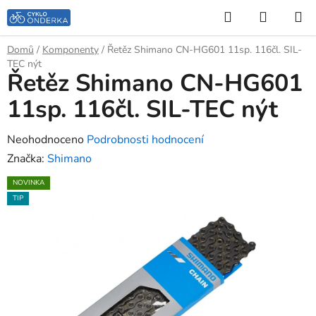
Přejít
Hledat
NÁKUP
na
KOŠÍK
obsah
Domů
/
Komponenty
/
Řetěz Shimano CN-HG601 11sp. 116čl. SIL-
TEC nýt
Řetěz Shimano CN-HG601
11sp. 116čl. SIL-TEC nýt
Průměrné
Neohodnoceno
Podrobnosti hodnocení
hodnocení
Značka:
Shimano
produktu
NOVINKA
je
TIP
0,0
z
5
hvězdiček.