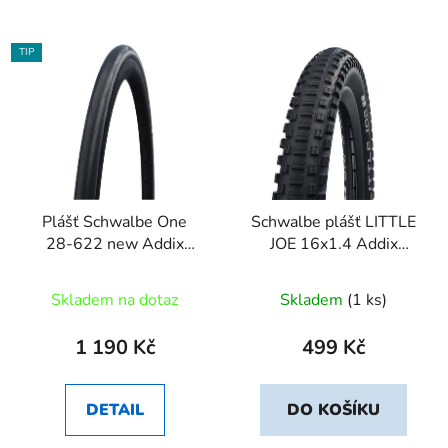
TIP
Plášť Schwalbe One
Schwalbe plášť LITTLE
28-622 new Addix
JOE 16x1.4 Addix
MicroSkin
Performance
černá+reflexní pruh
Skladem na dotaz
Skladem
(1 ks)
1 190 Kč
499 Kč
DETAIL
DO KOŠÍKU