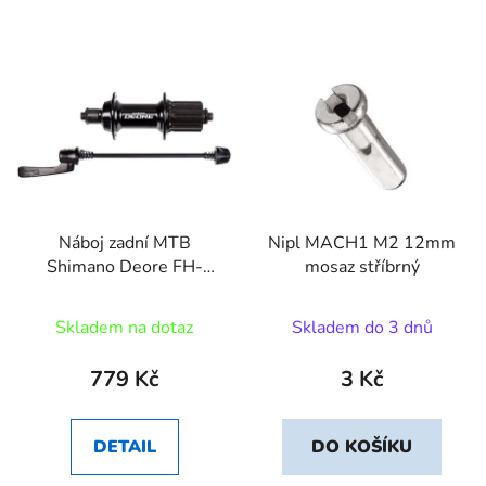
Náboj zadní MTB
Nipl MACH1 M2 12mm
Shimano Deore FH-
mosaz stříbrný
T610 32 děr
Skladem na dotaz
Skladem do 3 dnů
779 Kč
3 Kč
DETAIL
DO KOŠÍKU