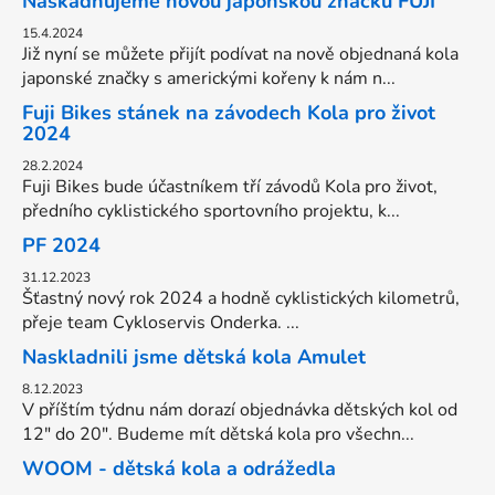
Naskadňujeme novou japonskou značku FUJI
15.4.2024
Již nyní se můžete přijít podívat na nově objednaná kola
japonské značky s americkými kořeny k nám n...
Fuji Bikes stánek na závodech Kola pro život
2024
28.2.2024
Fuji Bikes bude účastníkem tří závodů Kola pro život,
předního cyklistického sportovního projektu, k...
PF 2024
31.12.2023
Šťastný nový rok 2024 a hodně cyklistických kilometrů,
přeje team Cykloservis Onderka. ...
Naskladnili jsme dětská kola Amulet
8.12.2023
V příštím týdnu nám dorazí objednávka dětských kol od
12" do 20". Budeme mít dětská kola pro všechn...
WOOM - dětská kola a odrážedla