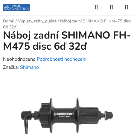
Přejít
Hledat
NÁKUP
na
KOŠÍK
obsah
Domů
/
Výplety, ráfky, pláště
/
Náboj zadní SHIMANO FH-M475 disc
6ď 32ď
Náboj zadní SHIMANO FH-
M475 disc 6ď 32ď
Průměrné
Neohodnoceno
Podrobnosti hodnocení
hodnocení
Značka:
Shimano
produktu
je
0,0
z
5
hvězdiček.