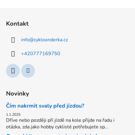
Z
á
Kontakt
p
a
info
@
cykloonderka.cz
t
í
+420777169750
Novinky
Čím nakrmit svaly před jízdou?
1.1.2025
Dříve nebo později při jízdě na kole přijde na řadu i
otázka, zda jako hobby cyklisté potřebujete sp...