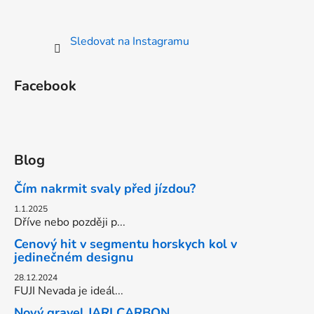
Sledovat na Instagramu
Facebook
Blog
Čím nakrmit svaly před jízdou?
1.1.2025
Dříve nebo později p...
Cenový hit v segmentu horskych kol v
jedinečném designu
28.12.2024
FUJI Nevada je ideál...
Nový gravel JARI CARBON