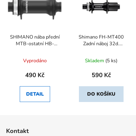
SHIMANO nába přední
Shimano FH-MT400
MTB-ostatní HB-
Zadní náboj 32d.
MT410-B pro kotouč
12x148mm
(centerlock) 32 děr pro
Vyprodáno
Skladem
(5 ks)
E-thru 15 mm 110
490 Kč
590 Kč
DETAIL
DO KOŠÍKU
Z
á
Kontakt
p