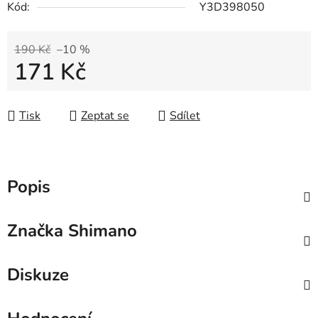
Kód:
Y3D398050
190 Kč
–10 %
171 Kč
Měrná cena:
Tisk
Zeptat se
Sdílet
Popis
Značka
Shimano
Diskuze