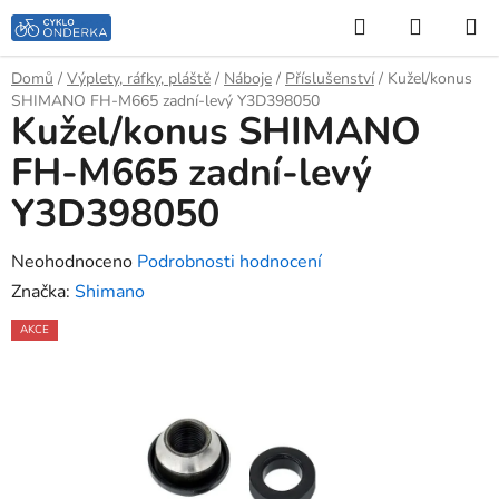
Přejít
Hledat
NÁKUP
na
KOŠÍK
obsah
Domů
/
Výplety, ráfky, pláště
/
Náboje
/
Příslušenství
/
Kužel/konus
SHIMANO FH-M665 zadní-levý Y3D398050
Kužel/konus SHIMANO
FH-M665 zadní-levý
Y3D398050
Průměrné
Neohodnoceno
Podrobnosti hodnocení
hodnocení
Značka:
Shimano
produktu
AKCE
je
0,0
z
5
hvězdiček.