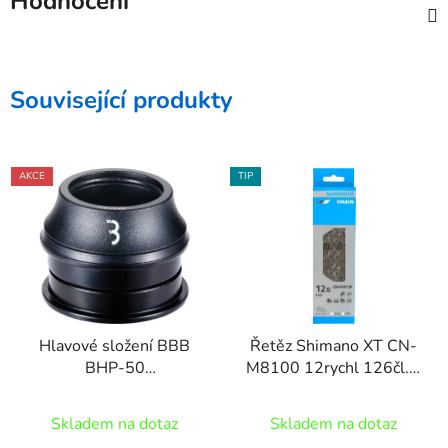
Hodnocení
Související produkty
AKCE
TIP
Hlavové složení BBB
Řetěz Shimano XT CN-
BHP-50
M8100 12rychl 126čl. s
SemiIntegrated 41.4
rychlospojkou bal
Skladem na dotaz
Skladem na dotaz