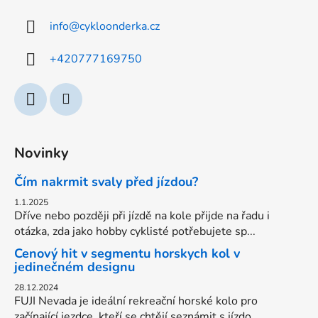
a
info
@
cykloonderka.cz
t
í
+420777169750
Novinky
Čím nakrmit svaly před jízdou?
1.1.2025
Dříve nebo později při jízdě na kole přijde na řadu i
otázka, zda jako hobby cyklisté potřebujete sp...
Cenový hit v segmentu horskych kol v
jedinečném designu
28.12.2024
FUJI Nevada je ideální rekreační horské kolo pro
začínající jezdce, kteří se chtějí seznámit s jízdo...