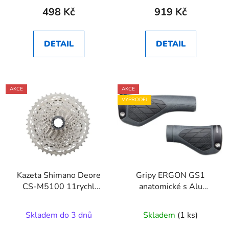
498 Kč
919 Kč
DETAIL
DETAIL
AKCE
AKCE
VÝPRODEJ
Kazeta Shimano Deore
Gripy ERGON GS1
CS-M5100 11rychl
anatomické s Alu
MTB 11-42z.
gumou
Skladem do 3 dnů
Skladem
(1 ks)