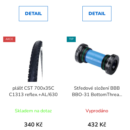
DETAIL
DETAIL
AKCE
TIP
plášť CST 700x35C
Středové složení BBB
C1313 reflex.+AL/630
BBO-31 BottomThread
BSA
Skladem na dotaz
Vyprodáno
340 Kč
432 Kč