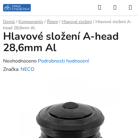
Přejít
Hledat
NÁKUP
na
KOŠÍK
obsah
Domů
/
Komponenty
/
Řízení
/
Hlavové složení
/
Hlavové složení A-
head 28,6mm Al
Hlavové složení A-head
28,6mm Al
Průměrné
Neohodnoceno
Podrobnosti hodnocení
hodnocení
Značka:
NECO
produktu
je
0,0
z
5
hvězdiček.