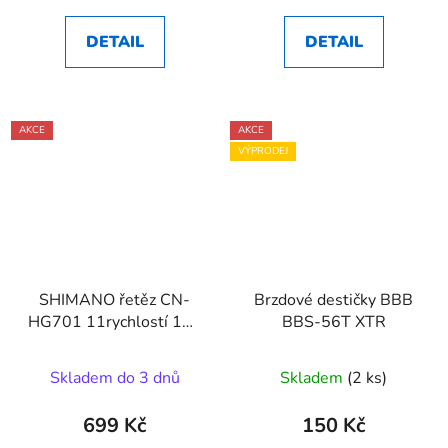
DETAIL
DETAIL
AKCE
AKCE
VÝPRODEJ
SHIMANO řetěz CN-
Brzdové destičky BBB
HG701 11rychlostí 116
BBS-56T XTR
článků
Skladem do 3 dnů
Skladem
(2 ks)
699 Kč
150 Kč