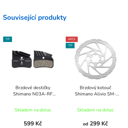
Související produkty
TIP
AKCE
TIP
Brzdové destičky
Brzdový kotouč
Shimano N03A-RF
Shimano Alivio SM-
polymer+chladič 4písté
RT56
Skladem na dotaz
Skladem na dotaz
599 Kč
299 Kč
od