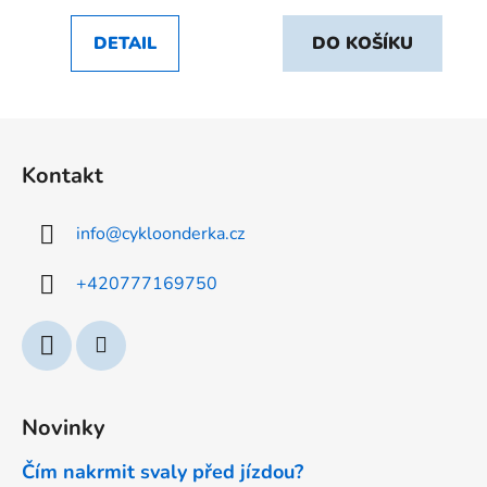
DETAIL
DO KOŠÍKU
Z
á
Kontakt
p
a
info
@
cykloonderka.cz
t
í
+420777169750
Novinky
Čím nakrmit svaly před jízdou?