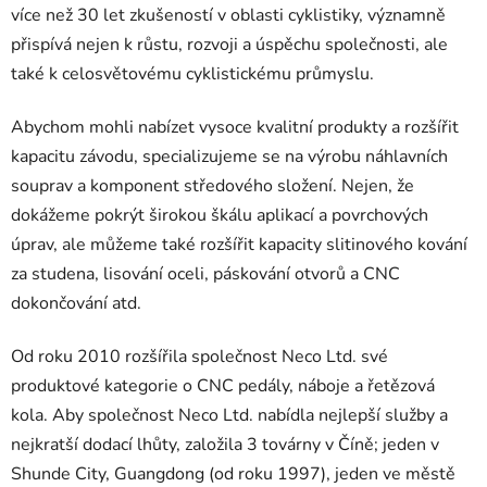
více než 30 let zkušeností v oblasti cyklistiky, významně
přispívá nejen k růstu, rozvoji a úspěchu společnosti, ale
také k celosvětovému cyklistickému průmyslu.
Abychom mohli nabízet vysoce kvalitní produkty a rozšířit
kapacitu závodu, specializujeme se na výrobu náhlavních
souprav a komponent středového složení.
Nejen, že
dokážeme pokrýt širokou škálu aplikací a povrchových
úprav, ale můžeme také rozšířit kapacity slitinového kování
za studena, lisování oceli, páskování otvorů a CNC
dokončování atd.
Od roku 2010 rozšířila společnost Neco Ltd. své
produktové kategorie o CNC pedály, náboje a řetězová
kola.
Aby společnost Neco Ltd. nabídla nejlepší služby a
nejkratší dodací lhůty, založila 3 továrny v Číně;
jeden v
Shunde City, Guangdong (od roku 1997), jeden ve městě