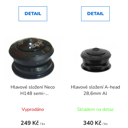
DETAIL
DETAIL
Hlavové složení Neco
Hlavové složení A-head
H148 semi-
28,6mm Al
integrované 1 1/8A
Vyprodáno
Skladem na dotaz
249 Kč
340 Kč
/ ks
/ ks