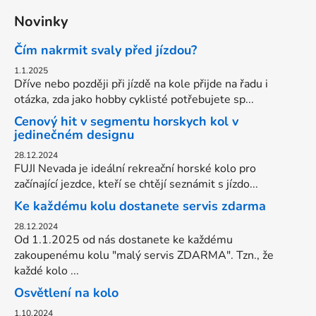
ý
Novinky
p
i
Čím nakrmit svaly před jízdou?
s
u
1.1.2025
Dříve nebo později při jízdě na kole přijde na řadu i
otázka, zda jako hobby cyklisté potřebujete sp...
Cenový hit v segmentu horskych kol v
jedinečném designu
28.12.2024
FUJI Nevada je ideální rekreační horské kolo pro
začínající jezdce, kteří se chtějí seznámit s jízdo...
Ke každému kolu dostanete servis zdarma
28.12.2024
Od 1.1.2025 od nás dostanete ke každému
zakoupenému kolu "malý servis ZDARMA". Tzn., že
každé kolo ...
Osvětlení na kolo
1.10.2024