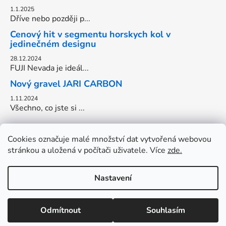
1.1.2025
Dříve nebo později p...
Cenový hit v segmentu horskych kol v
jedinečném designu
28.12.2024
FUJI Nevada je ideál...
Nový gravel JARI CARBON
1.11.2024
Všechno, co jste si ...
Cookies označuje malé množství dat vytvořená webovou
stránkou a uložená v počítači uživatele. Více
zde.
Nastavení
Vytvořil Shoptet
DOVOLENA do 17.8. OTEVŘENO: Pondělí-Pátek: 13-18hod.
Odmítnout
Souhlasím
Copyright 2026
Cyklo Onderka
. Všechna práva
Víkendy zavřeno.
vyhrazena.
Upravit nastavení cookies