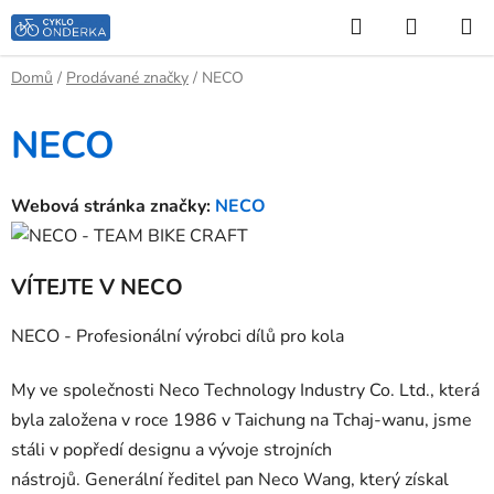
Přejít
Hledat
NÁKUP
na
KOŠÍK
obsah
Domů
/
Prodávané značky
/
NECO
NECO
Webová stránka značky:
NECO
VÍTEJTE V NECO
NECO - Profesionální výrobci dílů pro kola
My ve společnosti Neco Technology Industry Co. Ltd., která
byla založena v roce 1986 v Taichung na Tchaj-wanu, jsme
stáli v popředí designu a vývoje strojních
nástrojů.
Generální ředitel pan Neco Wang, který získal