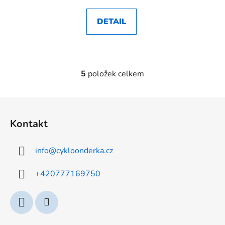
DETAIL
5
položek celkem
O
v
l
Z
á
á
d
Kontakt
p
a
a
c
info
@
cykloonderka.cz
t
í
p
í
+420777169750
r
v
k
y
v