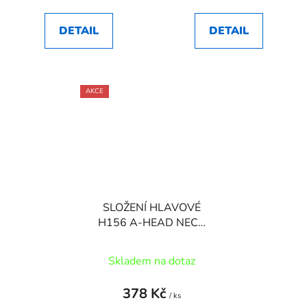
DETAIL
DETAIL
AKCE
SLOŽENÍ HLAVOVÉ
H156 A-HEAD NECO
1"1/8-1,5"TAPER FE
SEMI-INTEGROVANÉ
Skladem na dotaz
378 Kč
/ ks