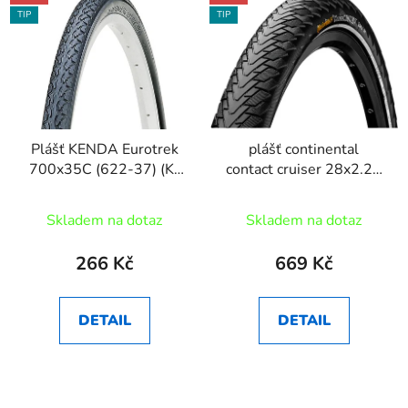
TIP
TIP
Plášť KENDA Eurotrek
plášť continental
700x35C (622-37) (K-
contact cruiser 28x2.20
197)
55-622
Skladem na dotaz
Skladem na dotaz
266 Kč
669 Kč
DETAIL
DETAIL