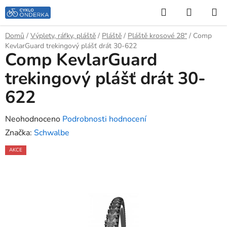
Přejít
Hledat
NÁKUP
na
KOŠÍK
obsah
Domů
/
Výplety, ráfky, pláště
/
Pláště
/
Pláště krosové 28"
/
Comp
KevlarGuard trekingový plášť drát 30-622
Comp KevlarGuard
trekingový plášť drát 30-
622
Průměrné
Neohodnoceno
Podrobnosti hodnocení
hodnocení
Značka:
Schwalbe
produktu
AKCE
je
0,0
z
5
hvězdiček.