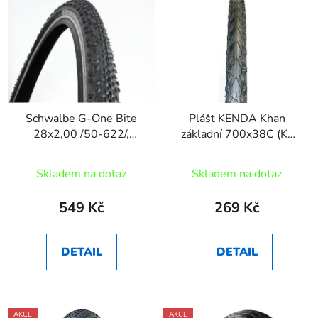
Schwalbe G-One Bite
Plášť KENDA Khan
28x2,00 /50-622/,
základní 700x38C (K-
Performance
935) 622-40
RaceGuard, Addix,
černá(28x1 5/8)
Skladem na dotaz
Skladem na dotaz
Reflex
549 Kč
269 Kč
DETAIL
DETAIL
AKCE
AKCE