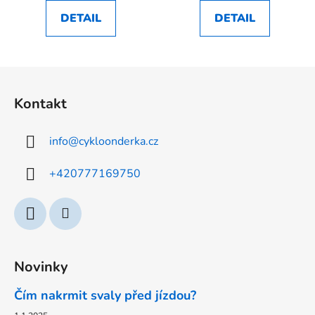
DETAIL
DETAIL
Z
á
Kontakt
p
a
info
@
cykloonderka.cz
t
í
+420777169750
Novinky
Čím nakrmit svaly před jízdou?