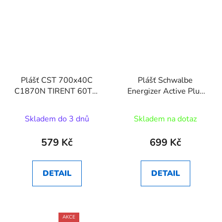
Plášť CST 700x40C
Plášť Schwalbe
C1870N TIRENT 60TPI
Energizer Active Plus
/502
Reflex 28x2,00 (50-
622) drát
Skladem do 3 dnů
Skladem na dotaz
579 Kč
699 Kč
DETAIL
DETAIL
AKCE