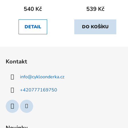
540 Kč
539 Kč
DETAIL
DO KOŠÍKU
Z
á
Kontakt
p
a
info
@
cykloonderka.cz
t
í
+420777169750
Novinky