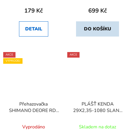
179 Kč
699 Kč
DETAIL
DO KOŠÍKU
AKCE
AKCE
VÝPRODEJ
Přehazovačka
PLÁŠŤ KENDA
SHIMANO DEORE RD-
29X2,35-1080 SLANT
M6100 SGS 12sp
SIX 30TPI
shadow
Vyprodáno
Skladem na dotaz