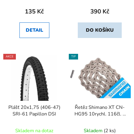
135 Kč
390 Kč
DETAIL
DO KOŠÍKU
AKCE
TIP
Plášť 20x1,75 (406-47)
Řetěz Shimano XT CN-
SRI-61 Papillon DSI
HG95 10rychl. 116čl. s
čepem
Skladem na dotaz
Skladem
(2 ks)