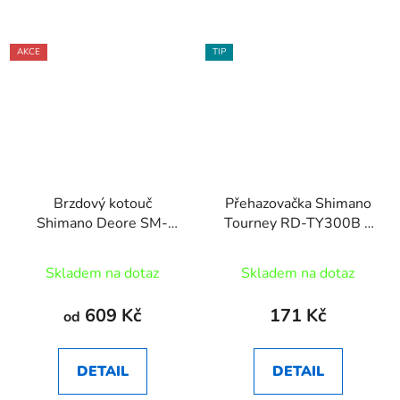
AKCE
TIP
Brzdový kotouč
Přehazovačka Shimano
Shimano Deore SM-
Tourney RD-TY300B s
RT64 CL
hákem
Skladem na dotaz
Skladem na dotaz
609 Kč
171 Kč
od
DETAIL
DETAIL