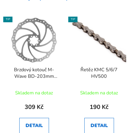
TIP
TIP
Brzdový kotouč M-
Řetěz KMC 5/6/7
Wave BD-203mm
HV500
6děr+šroub
Skladem na dotaz
Skladem na dotaz
309 Kč
190 Kč
DETAIL
DETAIL