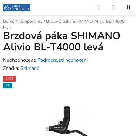
Přejít
Hledat
NÁKUP
na
KOŠÍK
obsah
Domů
/
Komponenty
/
Brzdová páka SHIMANO Alivio BL-T4000
levá
Brzdová páka SHIMANO
Alivio BL-T4000 levá
Průměrné
Neohodnoceno
Podrobnosti hodnocení
hodnocení
Značka:
Shimano
produktu
AKCE
je
TIP
0,0
z
5
hvězdiček.