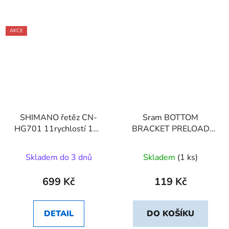
AKCE
SHIMANO řetěz CN-
Sram BOTTOM
HG701 11rychlostí 116
BRACKET PRELOAD
článků
ADJUSTER KIT DUB
(INCLUDING SCREW,
Skladem do 3 dnů
Skladem
(1 ks)
OUTERRING AND 2
INNERRINGS NON-F
699 Kč
119 Kč
DETAIL
DO KOŠÍKU