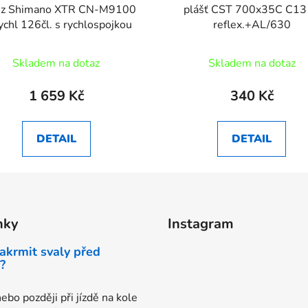
ěz Shimano XTR CN-M9100
plášť CST 700x35C C1
ychl 126čl. s rychlospojkou
reflex.+AL/630
Skladem na dotaz
Skladem na dotaz
1 659 Kč
340 Kč
DETAIL
DETAIL
nky
Instagram
akrmit svaly před
?
ebo později při jízdě na kole