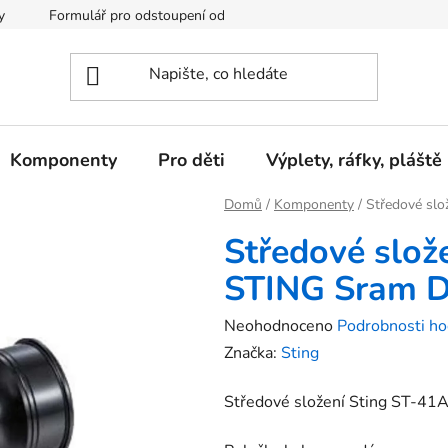
y
Formulář pro odstoupení od kupní smlouvy
Podmínky och
Komponenty
Pro děti
Výplety, ráfky, pláště
Domů
/
Komponenty
/
Středové slo
Středové slož
STING Sram 
Průměrné
Neohodnoceno
Podrobnosti ho
hodnocení
Značka:
Sting
produktu
Středové složení Sting ST-41A
je
0,0