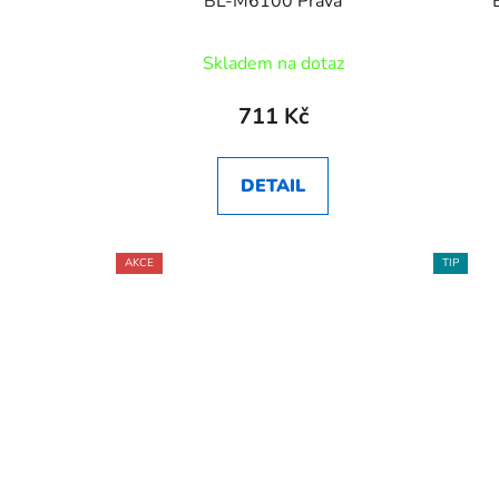
BL-M6100 Pravá
Skladem na dotaz
711 Kč
DETAIL
AKCE
TIP