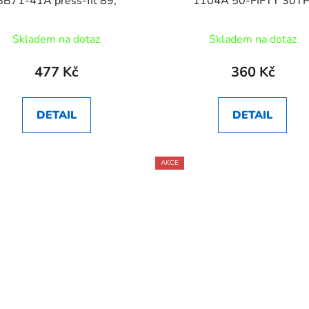
BB71-41A press-fit 89,
1104A 50-FIFTY 30TP
Skladem na dotaz
Skladem na dotaz
477 Kč
360 Kč
DETAIL
DETAIL
AKCE