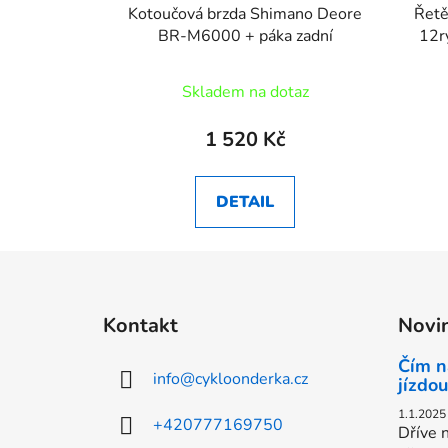
Kotoučová brzda Shimano Deore
Řet
BR-M6000 + páka zadní
12r
Skladem na dotaz
1 520 Kč
DETAIL
Z
á
Kontakt
Novi
p
a
Čím n
info
@
cykloonderka.cz
t
jízdou
í
1.1.2025
+420777169750
Dříve n