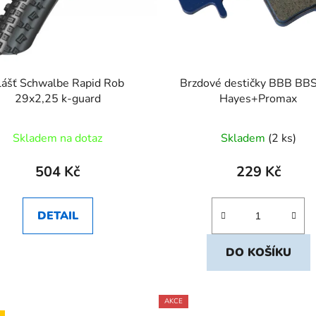
lášť Schwalbe Rapid Rob
Brzdové destičky BBB BB
29x2,25 k-guard
Hayes+Promax
Skladem na dotaz
Skladem
(2 ks)
504 Kč
229 Kč
DETAIL
DO KOŠÍKU
AKCE