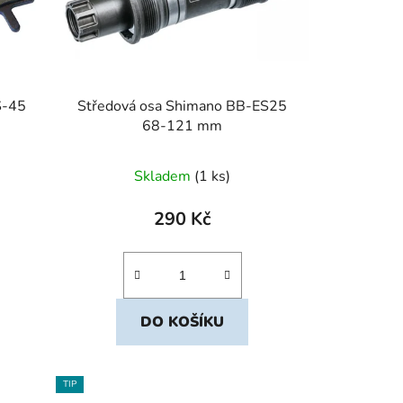
S-45
Středová osa Shimano BB-ES25
68-121 mm
Skladem
(1 ks)
290 Kč
DO KOŠÍKU
TIP