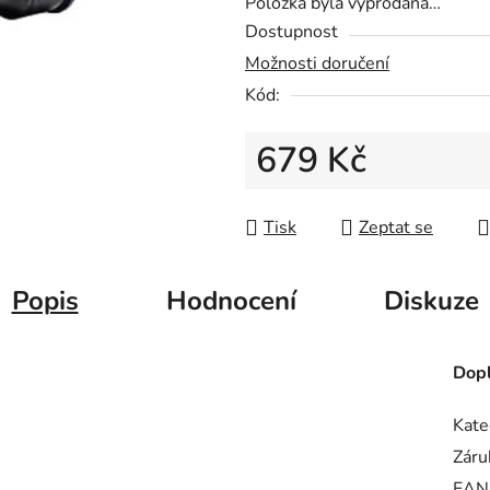
Položka byla vyprodána…
z
Dostupnost
5
Možnosti doručení
hvězdiček.
Kód:
679 Kč
Měrná cena:
Tisk
Zeptat se
Popis
Hodnocení
Diskuze
Dopl
Kate
Záru
EAN