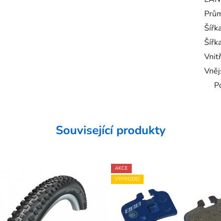
Prům
Šířk
Šířk
Vnit
Vněj
P
Související produkty
AKCE
VÝPRODEJ