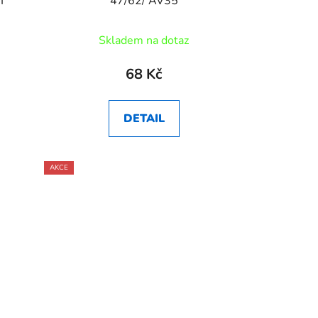
I
47/62/ AV35
Skladem na dotaz
68 Kč
DETAIL
AKCE