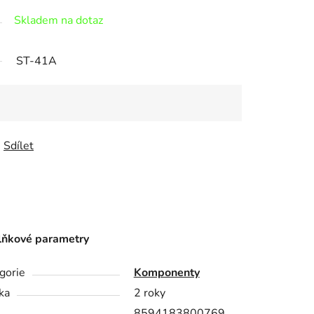
Skladem na dotaz
ST-41A
Sdílet
ňkové parametry
gorie
Komponenty
ka
2 roky
8594183800769