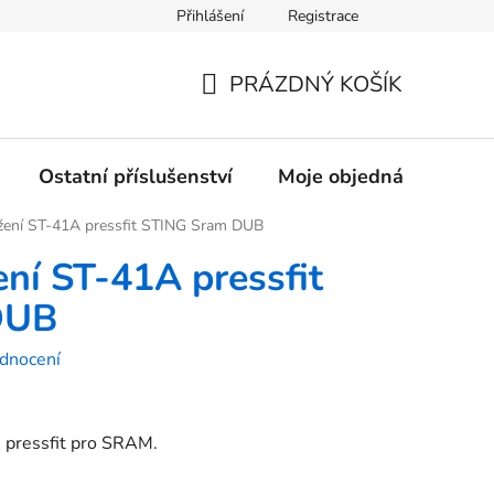
Přihlášení
Registrace
rany osobních údajů
PRÁZDNÝ KOŠÍK
NÁKUPNÍ
KOŠÍK
Ostatní příslušenství
Moje objednávka
Z
žení ST-41A pressfit STING Sram DUB
ení ST-41A pressfit
DUB
dnocení
 pressfit pro SRAM.