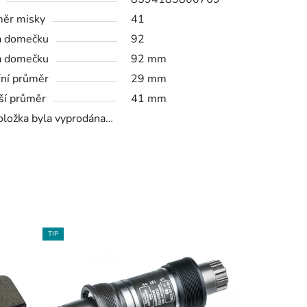
ěr misky
41
a domečku
92
a domečku
92 mm
řní průměr
29 mm
ší průměr
41 mm
oložka byla vyprodána…
TIP