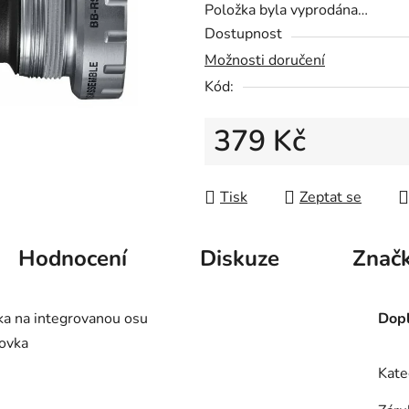
Položka byla vyprodána…
je
Dostupnost
0,0
Možnosti doručení
z
Kód:
5
hvězdiček.
379 Kč
Měrná cena:
Tisk
Zeptat se
Hodnocení
Diskuze
Znač
a na integrovanou osu
Dopl
hovka
Kate