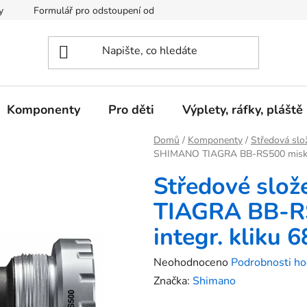
y
Formulář pro odstoupení od kupní smlouvy
Podmínky och
Komponenty
Pro děti
Výplety, ráfky, pláště
Domů
/
Komponenty
/
Středová slo
SHIMANO TIAGRA BB-RS500 misky p
Středové slo
TIAGRA BB-RS
integr. kliku
Průměrné
Neohodnoceno
Podrobnosti ho
hodnocení
Značka:
Shimano
produktu