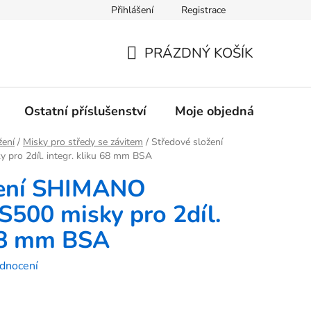
Přihlášení
Registrace
rany osobních údajů
PRÁZDNÝ KOŠÍK
NÁKUPNÍ
KOŠÍK
Ostatní příslušenství
Moje objednávka
Z
žení
/
Misky pro středy se závitem
/
Středové složení
ro 2díl. integr. kliku 68 mm BSA
žení SHIMANO
500 misky pro 2díl.
 68 mm BSA
dnocení