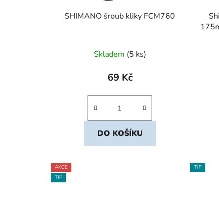
SHIMANO šroub kliky FCM760
Sh
175m
Skladem
(5 ks)
69 Kč
DO KOŠÍKU
AKCE
TIP
TIP