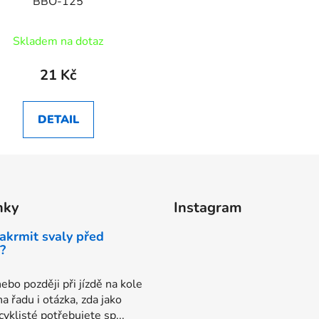
BBO-125
Skladem na dotaz
21 Kč
DETAIL
nky
Instagram
akrmit svaly před
?
ebo později při jízdě na kole
na řadu i otázka, zda jako
yklisté potřebujete sp...