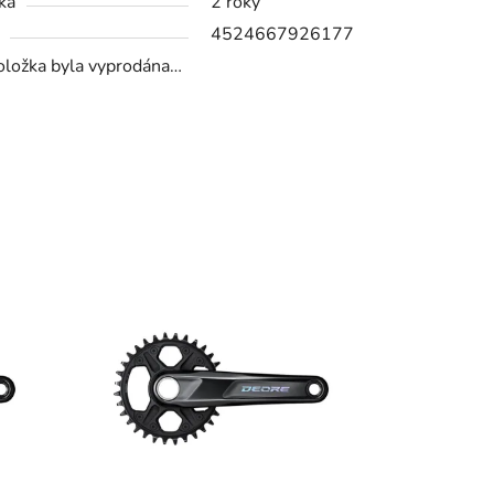
ka
2 roky
4524667926177
oložka byla vyprodána…