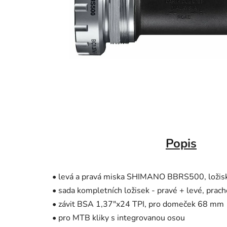
Popis
• levá a pravá miska SHIMANO BBRS500, ložisk
• sada kompletních ložisek - pravé + levé, prac
• závit BSA 1,37"x24 TPI, pro domeček 68 mm
• pro MTB kliky s integrovanou osou