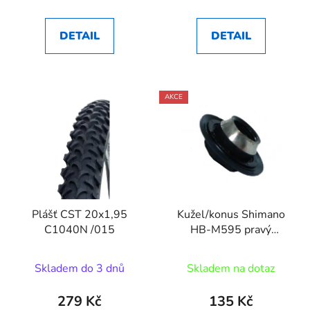
DETAIL
DETAIL
AKCE
Plášť CST 20x1,95
Kužel/konus Shimano
C1040N /015
HB-M595 pravý
Y2TS98020
Skladem do 3 dnů
Skladem na dotaz
279 Kč
135 Kč