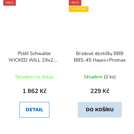
AKCE
AKCE
VÝPRODEJ
Plášť Schwalbe
Brzdové destičky BBB
WICKED WILL 29x2,25
BBS-45 Hayes+Promax
SuperGround
Skladem na dotaz
Skladem
(2 ks)
1 862 Kč
229 Kč
DETAIL
DO KOŠÍKU