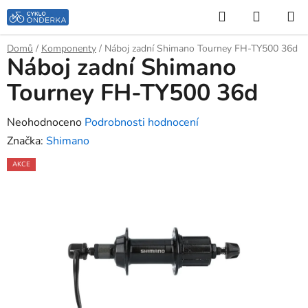
Přejít
Hledat
NÁKUP
na
KOŠÍK
obsah
Domů
/
Komponenty
/
Náboj zadní Shimano Tourney FH-TY500 36d
Náboj zadní Shimano
Tourney FH-TY500 36d
Průměrné
Neohodnoceno
Podrobnosti hodnocení
hodnocení
Značka:
Shimano
produktu
AKCE
je
0,0
z
5
hvězdiček.