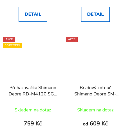
DETAIL
DETAIL
AKCE
AKCE
VÝPRODEJ
Přehazovačka Shimano
Brzdový kotouč
Deore RD-M4120 SGS
Shimano Deore SM-
10/11sp. ma
RT64 CL
Skladem na dotaz
Skladem na dotaz
759 Kč
609 Kč
od