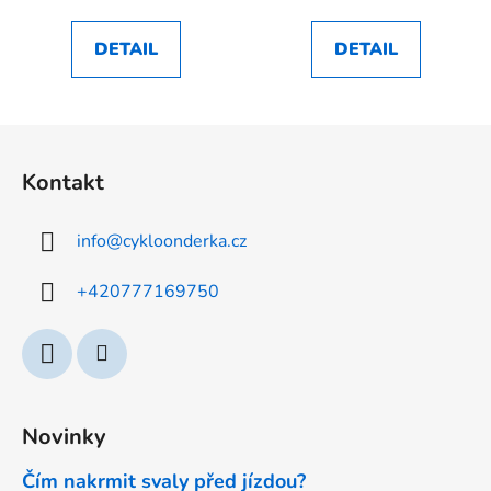
DETAIL
DETAIL
Z
á
Kontakt
p
a
info
@
cykloonderka.cz
t
í
+420777169750
Novinky
Čím nakrmit svaly před jízdou?