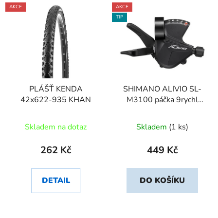
AKCE
AKCE
TIP
PLÁŠŤ KENDA
SHIMANO ALIVIO SL-
42x622-935 KHAN
M3100 páčka 9rychl
objímka ukaza
Skladem na dotaz
Skladem
(1 ks)
262 Kč
449 Kč
DETAIL
DO KOŠÍKU