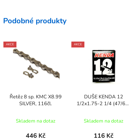
Podobné produkty
AKCE
AKCE
Řetěz 8 sp. KMC X8.99
DUŠE KENDA 12
SILVER, 116čl.
1/2x1.75-2 1/4 (47/62-
203) AV45
Skladem na dotaz
Skladem na dotaz
446 Kč
116 Kč