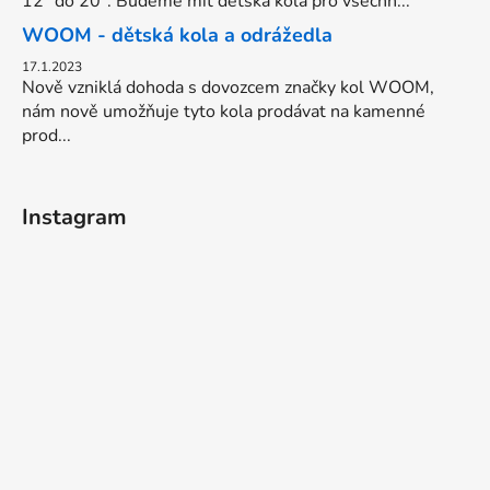
12" do 20". Budeme mít dětská kola pro všechn...
WOOM - dětská kola a odrážedla
17.1.2023
Nově vzniklá dohoda s dovozcem značky kol WOOM,
nám nově umožňuje tyto kola prodávat na kamenné
prod...
Instagram