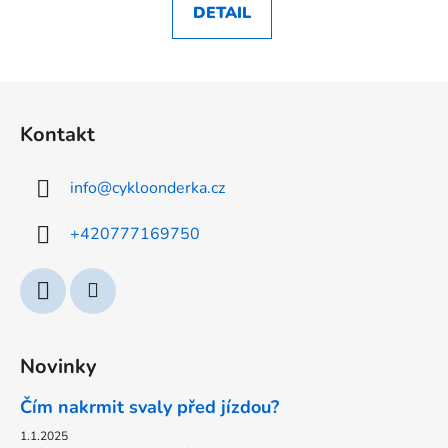
DETAIL
Z
á
Kontakt
p
a
info
@
cykloonderka.cz
t
í
+420777169750
Novinky
Čím nakrmit svaly před jízdou?
1.1.2025