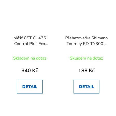
plášť CST C1436
Přehazovačka Shimano
Control Plus Eco
Tourney RD-TY300D
26x1.95/53-559
bez háku
Skladem na dotaz
Skladem na dotaz
340 Kč
188 Kč
DETAIL
DETAIL