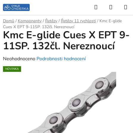
Přejít
Hledat
NÁKUP
na
KOŠÍK
obsah
Domů
/
Komponenty
/
Řetězy
/
Řetězy 11 rychlostí
/
Kmc E-glide
Cues X EPT 9-11SP. 132čl. Nereznoucí
Kmc E-glide Cues X EPT 9-
11SP. 132čl. Nereznoucí
Průměrné
Neohodnoceno
Podrobnosti hodnocení
hodnocení
NOVINKA
produktu
je
0,0
z
5
hvězdiček.