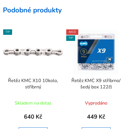
Podobné produkty
TIP
AKCE
TIP
Řetěz KMC X10 10kolo,
Řetěz KMC X9 stříbrno/
stříbrný
šedý box 122čl
Skladem na dotaz
Vyprodáno
640 Kč
449 Kč