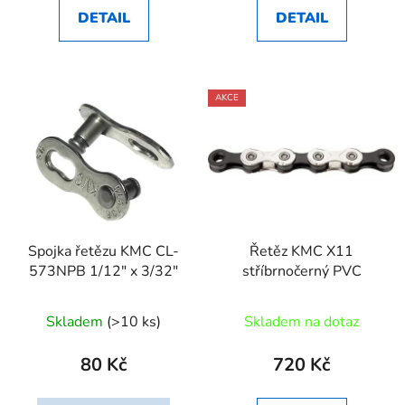
DETAIL
DETAIL
AKCE
Spojka řetězu KMC CL-
Řetěz KMC X11
573NPB 1/12" x 3/32"
stříbrnočerný PVC
Skladem
(>10 ks)
Skladem na dotaz
80 Kč
720 Kč