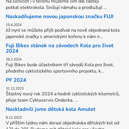
Na silnicích i v terénu můžeme čím dál častěji
potkat elektrokola. Snižují námahu a prodlužují ...
Naskadňujeme novou japonskou značku FUJI
15.4.2024
Již nyní se můžete přijít podívat na nově objednaná kola
japonské značky s americkými kořeny k nám n...
Fuji Bikes stánek na závodech Kola pro život
2024
28.2.2024
Fuji Bikes bude účastníkem tří závodů Kola pro život,
předního cyklistického sportovního projektu, k...
PF 2024
31.12.2023
Šťastný nový rok 2024 a hodně cyklistických kilometrů,
přeje team Cykloservis Onderka. ...
Naskladnili jsme dětská kola Amulet
8.12.2023
V příštím týdnu nám dorazí objednávka dětských kol od