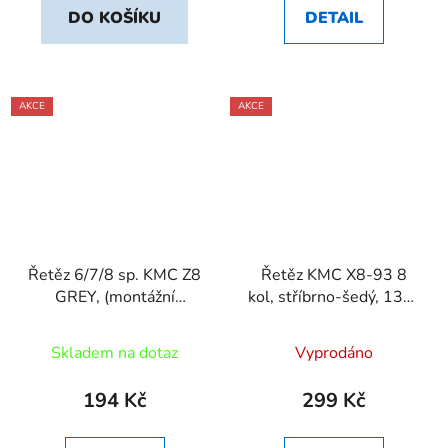
DO KOŠÍKU
DETAIL
AKCE
AKCE
Řetěz 6/7/8 sp. KMC Z8
Řetěz KMC X8-93 8
GREY, (montážní
kol, stříbrno-šedý, 130-
balení), 118článků
článků
Skladem na dotaz
Vyprodáno
194 Kč
299 Kč