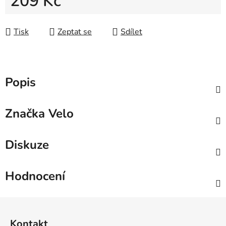
209 Kč
Měrná cena:
Tisk
Zeptat se
Sdílet
Popis
Značka
Velo
Diskuze
Hodnocení
Z
á
Kontakt