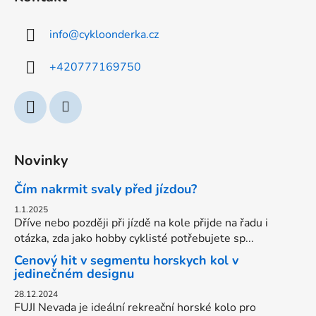
p
a
info
@
cykloonderka.cz
t
í
+420777169750
Novinky
Čím nakrmit svaly před jízdou?
1.1.2025
Dříve nebo později při jízdě na kole přijde na řadu i
otázka, zda jako hobby cyklisté potřebujete sp...
Cenový hit v segmentu horskych kol v
jedinečném designu
28.12.2024
FUJI Nevada je ideální rekreační horské kolo pro