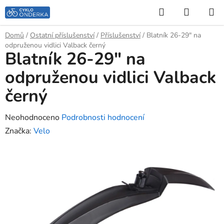
Přejít
Hledat
NÁKUP
na
KOŠÍK
obsah
Domů
/
Ostatní příslušenství
/
Příslušenství
/
Blatník 26-29" na
odpruženou vidlici Valback černý
Blatník 26-29" na
odpruženou vidlici Valback
černý
Průměrné
Neohodnoceno
Podrobnosti hodnocení
hodnocení
Značka:
Velo
produktu
je
0,0
z
5
hvězdiček.