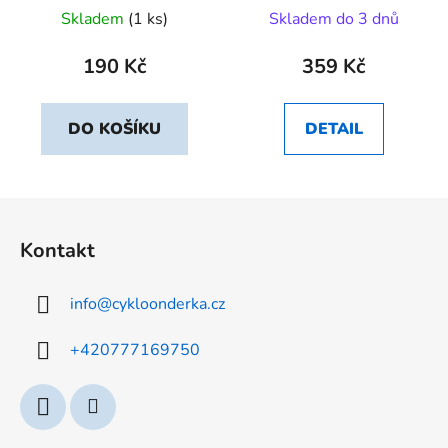
Skladem
(1 ks)
Skladem do 3 dnů
190 Kč
359 Kč
DO KOŠÍKU
DETAIL
Z
á
Kontakt
p
a
info
@
cykloonderka.cz
t
í
+420777169750