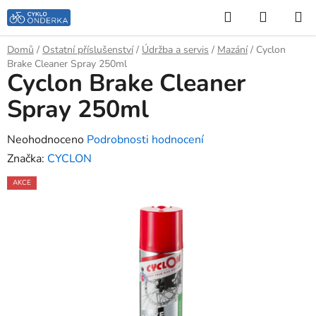
Přejít
Hledat
NÁKUP
na
KOŠÍK
obsah
Domů
/
Ostatní příslušenství
/
Údržba a servis
/
Mazání
/
Cyclon
Brake Cleaner Spray 250ml
Cyclon Brake Cleaner
Spray 250ml
Průměrné
Neohodnoceno
Podrobnosti hodnocení
hodnocení
Značka:
CYCLON
produktu
AKCE
je
0,0
z
5
hvězdiček.