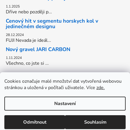
1.1.2025
Dříve nebo později p...
Cenový hit v segmentu horskych kol v
jedinečném designu
28.12.2024
FUJI Nevada je ideál...
Nový gravel JARI CARBON
1.11.2024
Všechno, co jste si ...
Cookies označuje malé množství dat vytvořená webovou
stránkou a uložená v počítači uživatele. Více
zde.
Nastavení
Vytvořil Shoptet
DOVOLENA do 17.8. OTEVŘENO: Pondělí-Pátek: 13-18hod.
Odmítnout
Souhlasím
Copyright 2026
Cyklo Onderka
. Všechna práva
Víkendy zavřeno.