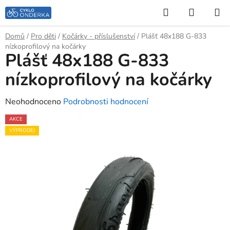
Přejít
Hledat
NÁKUP
na
KOŠÍK
obsah
Domů
/
Pro děti
/
Kočárky - příslušenství
/
Plášť 48x188 G-833
nízkoprofilový na kočárky
Plášť 48x188 G-833
nízkoprofilový na kočárky
Průměrné
Neohodnoceno
Podrobnosti hodnocení
hodnocení
AKCE
produktu
VÝPRODEJ
je
0,0
z
5
hvězdiček.