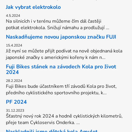
Jak vybrat elektrokolo
4.5.2024
Na silnicích i v terénu můžeme čím dál častěji
potkat elektrokola. Snižují námahu a prodlužují ...
Naskadňujeme novou japonskou značku FUJI
15.4.2024
Již nyní se můžete přijít podívat na nově objednaná kola
japonské značky s americkými kořeny k nám n...
Fuji Bikes stánek na závodech Kola pro život
2024
28.2.2024
Fuji Bikes bude účastníkem tří závodů Kola pro život,
předního cyklistického sportovního projektu, k...
PF 2024
31.12.2023
Šťastný nový rok 2024 a hodně cyklistických kilometrů,
přeje team Cykloservis Onderka. ...
Naskladnili jsme dětská kola Amulet