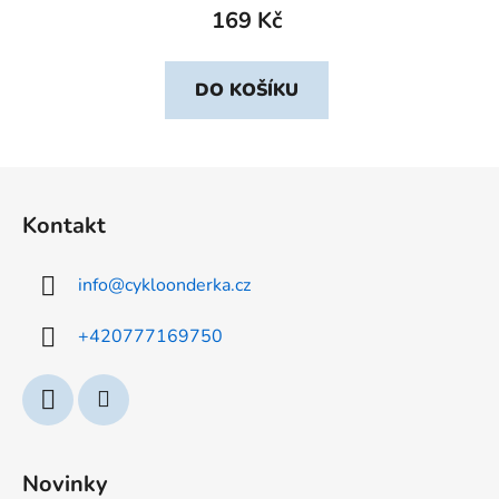
169 Kč
DO KOŠÍKU
Z
á
Kontakt
p
a
info
@
cykloonderka.cz
t
í
+420777169750
Novinky