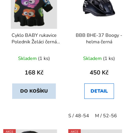
Cyklo BABY rukavice
BBB BHE-37 Boogy -
Polednik Želáci černá
helma černá
vel. 3
Skladem
(1 ks)
Skladem
(1 ks)
168 Kč
450 Kč
DO KOŠÍKU
DETAIL
S / 48-54
M / 52-56
AKCE
AKCE