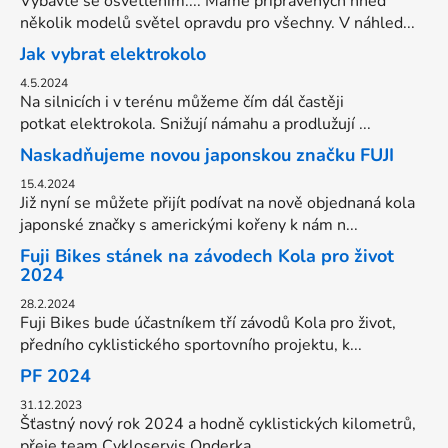
Vybavte se osvětlením.... Máme připravených hned
několik modelů světel opravdu pro všechny. V náhled...
Jak vybrat elektrokolo
4.5.2024
Na silnicích i v terénu můžeme čím dál častěji
potkat elektrokola. Snižují námahu a prodlužují ...
Naskadňujeme novou japonskou značku FUJI
15.4.2024
Již nyní se můžete přijít podívat na nově objednaná kola
japonské značky s americkými kořeny k nám n...
Fuji Bikes stánek na závodech Kola pro život
2024
28.2.2024
Fuji Bikes bude účastníkem tří závodů Kola pro život,
předního cyklistického sportovního projektu, k...
PF 2024
31.12.2023
Šťastný nový rok 2024 a hodně cyklistických kilometrů,
přeje team Cykloservis Onderka. ...