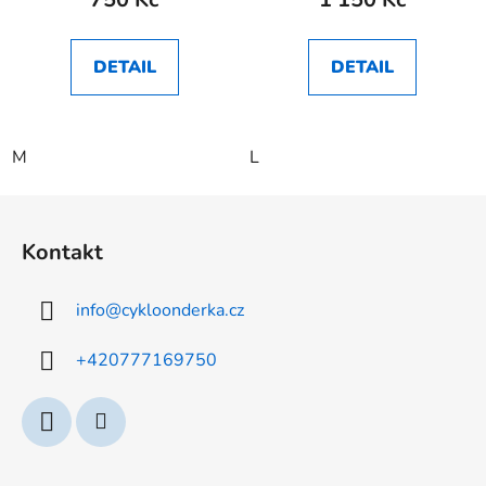
DETAIL
DETAIL
M
L
Z
á
Kontakt
p
a
info
@
cykloonderka.cz
t
í
+420777169750