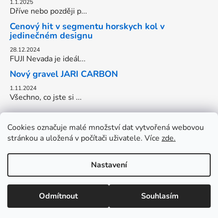
1.1.2025
Dříve nebo později p...
Cenový hit v segmentu horskych kol v
jedinečném designu
28.12.2024
FUJI Nevada je ideál...
Nový gravel JARI CARBON
1.11.2024
Všechno, co jste si ...
Cookies označuje malé množství dat vytvořená webovou
stránkou a uložená v počítači uživatele. Více
zde.
Nastavení
Vytvořil Shoptet
DOVOLENA do 17.8. OTEVŘENO: Pondělí-Pátek: 13-18hod.
Odmítnout
Souhlasím
Copyright 2026
Cyklo Onderka
. Všechna práva
Víkendy zavřeno.
vyhrazena.
Upravit nastavení cookies