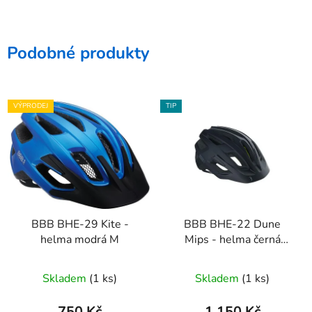
Podobné produkty
VÝPRODEJ
TIP
BBB BHE-29 Kite -
BBB BHE-22 Dune
helma modrá M
Mips - helma černá
matná
Skladem
(1 ks)
Skladem
(1 ks)
750 Kč
1 150 Kč