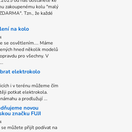
.2025 od nás dostanete ke
u zakoupenému kolu "malý
 ZDARMA". Tzn., že každé
lení na kolo
4
e se osvětlením.... Máme
vených hned několik modelů
 opravdu pro všechny. V
..
ybrat elektrokolo
nicích i v terénu můžeme čím
těji potkat elektrokola.
 námahu a prodlužují ...
dňujeme novou
skou značku FUJI
4
í se můžete přijít podívat na