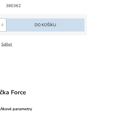
380362
DO KOŠÍKU
Sdílet
čka
Force
ňkové parametry