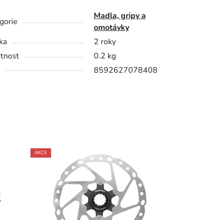
Madla, gripy a
gorie
omotávky
ka
2 roky
tnost
0.2 kg
8592627078408
AKCE