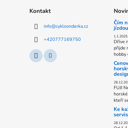
á
Kontakt
Novi
p
a
Čím n
info
@
cykloonderka.cz
t
jízdou
í
1.1.2025
+420777169750
Dříve n
přijde 
hobby c
Cenov
horsk
desig
28.12.20
FUJI Ne
horské 
kteří s
Ke ka
servi
28.12.20