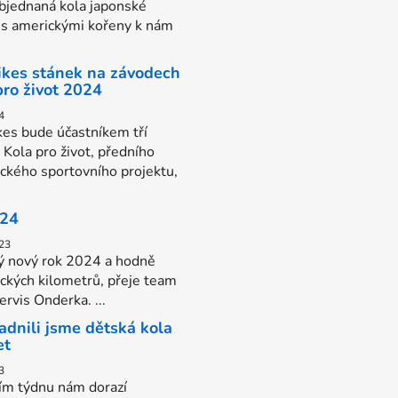
bjednaná kola japonské
 s americkými kořeny k nám
Bikes stánek na závodech
pro život 2024
4
kes bude účastníkem tří
 Kola pro život, předního
ického sportovního projektu,
024
23
ý nový rok 2024 a hodně
ických kilometrů, přeje team
rvis Onderka. ...
adnili jsme dětská kola
et
3
tím týdnu nám dorazí