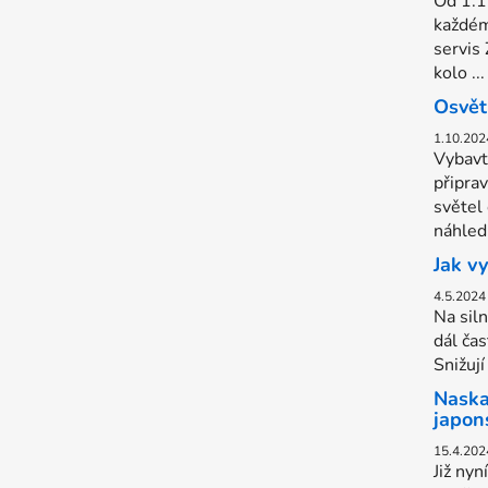
Od 1.1
každém
servis
kolo ...
Osvět
1.10.202
Vybavt
připra
světel
náhled.
Jak v
4.5.2024
Na sil
dál čas
Snižují
Naska
japon
15.4.202
Již nyn