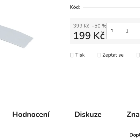
5
Kód:
hvězdiček.
399 Kč
–50 %
199 Kč
Měrná cena:
Tisk
Zeptat se
Hodnocení
Diskuze
Zna
Dopl