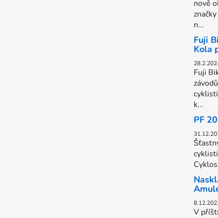
nově o
značky
n...
Fuji 
Kola 
28.2.202
Fuji Bi
závodů
cyklist
k...
PF 2
31.12.20
Šťastn
cyklist
Cyklose
Naskl
Amul
8.12.202
V příš