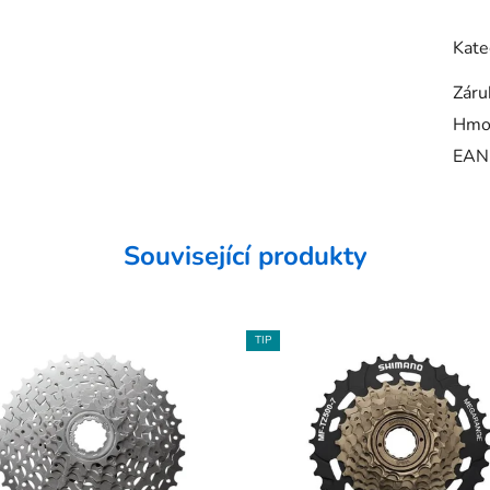
Kate
Záru
Hmo
EAN
Související produkty
TIP