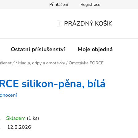
Přihlášení
Registrace
rany osobních údajů
PRÁZDNÝ KOŠÍK
NÁKUPNÍ
KOŠÍK
Ostatní příslušenství
Moje objednávka
Z
ušenství
/
Madla, gripy a omotávky
/
Omotávka FORCE
E silikon-pěna, bílá
dnocení
Skladem
(1 ks)
12.8.2026