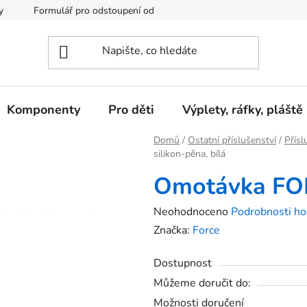
y
Formulář pro odstoupení od kupní smlouvy
Podmínky och
Komponenty
Pro děti
Výplety, ráfky, pláště
Domů
/
Ostatní příslušenství
/
Přísl
silikon-pěna, bílá
Omotávka FORC
Průměrné
Neohodnoceno
Podrobnosti ho
hodnocení
Značka:
Force
produktu
Dostupnost
je
Můžeme doručit do:
0,0
Možnosti doručení
z