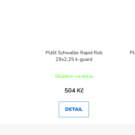
Plášť Schwalbe Rapid Rob
Pl
29x2,25 k-guard
Skladem na dotaz
504 Kč
DETAIL
Z