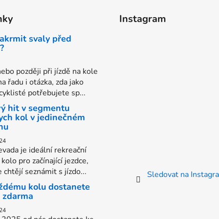
nky
Instagram
akrmit svaly před
?
ebo později při jízdě na kole
na řadu i otázka, zda jako
yklisté potřebujete sp...
ý hit v segmentu
ych kol v jedinečném
nu
24
vada je ideální rekreační
kolo pro začínající jezdce,
e chtějí seznámit s jízdo...
Sledovat na Instag
ždému kolu dostanete
s zdarma
24