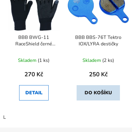
BBB BWG-11
BBB BBS-76T Tektro
RaceShield černé
IOX/LYRA destičky
rukavice
Skladem
(1 ks)
Skladem
(2 ks)
270 Kč
250 Kč
DETAIL
DO KOŠÍKU
L
Z