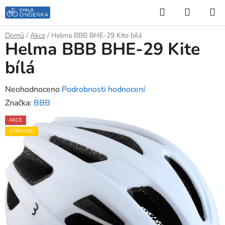
Přejít
Hledat
NÁKUP
na
KOŠÍK
obsah
Domů
/
Akce
/
Helma BBB BHE-29 Kite bílá
Helma BBB BHE-29 Kite
bílá
Průměrné
Neohodnoceno
Podrobnosti hodnocení
hodnocení
Značka:
BBB
produktu
AKCE
je
VÝPRODEJ
0,0
z
5
hvězdiček.