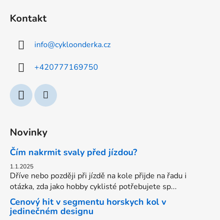
á
Kontakt
p
a
info
@
cykloonderka.cz
t
í
+420777169750
Novinky
Čím nakrmit svaly před jízdou?
1.1.2025
Dříve nebo později při jízdě na kole přijde na řadu i
otázka, zda jako hobby cyklisté potřebujete sp...
Cenový hit v segmentu horskych kol v
jedinečném designu