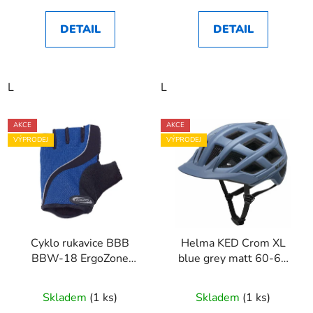
DETAIL
DETAIL
L
L
AKCE
AKCE
VÝPRODEJ
VÝPRODEJ
Cyklo rukavice BBB
Helma KED Crom XL
BBW-18 ErgoZone
blue grey matt 60-64
modré vel. M
cm
Skladem
(1 ks)
Skladem
(1 ks)