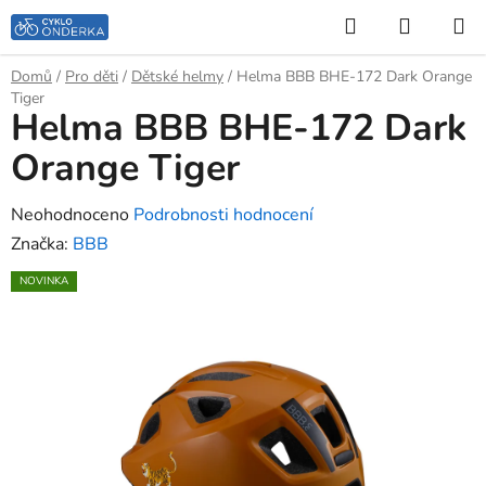
Přejít
Hledat
NÁKUP
na
KOŠÍK
obsah
Domů
/
Pro děti
/
Dětské helmy
/
Helma BBB BHE-172 Dark Orange
Tiger
Helma BBB BHE-172 Dark
Orange Tiger
Průměrné
Neohodnoceno
Podrobnosti hodnocení
hodnocení
Značka:
BBB
produktu
NOVINKA
je
0,0
z
5
hvězdiček.