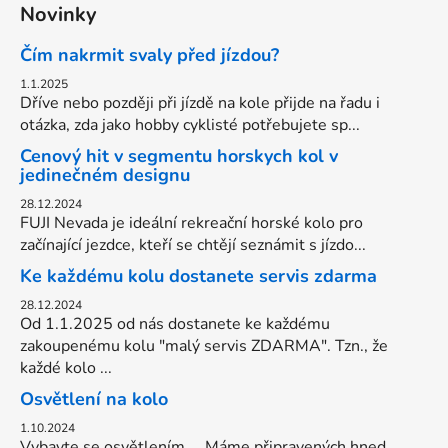
Novinky
Čím nakrmit svaly před jízdou?
1.1.2025
Dříve nebo později při jízdě na kole přijde na řadu i
otázka, zda jako hobby cyklisté potřebujete sp...
Cenový hit v segmentu horskych kol v
jedinečném designu
28.12.2024
FUJI Nevada je ideální rekreační horské kolo pro
začínající jezdce, kteří se chtějí seznámit s jízdo...
Ke každému kolu dostanete servis zdarma
28.12.2024
Od 1.1.2025 od nás dostanete ke každému
zakoupenému kolu "malý servis ZDARMA". Tzn., že
každé kolo ...
Osvětlení na kolo
1.10.2024
Vybavte se osvětlením.... Máme připravených hned