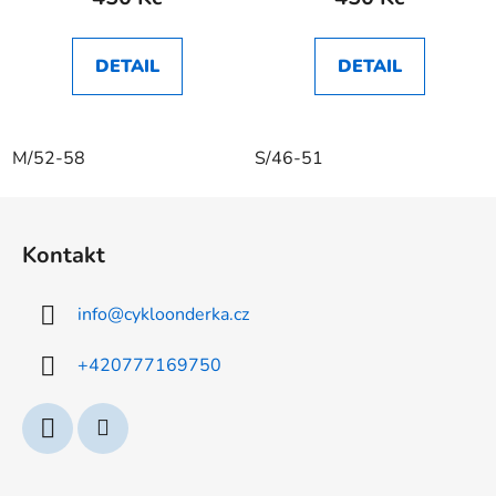
DETAIL
DETAIL
M/52-58
S/46-51
Z
á
Kontakt
p
a
info
@
cykloonderka.cz
t
í
+420777169750