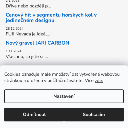
1.1.2025
Dříve nebo později p...
Cenový hit v segmentu horskych kol v
jedinečném designu
28.12.2024
FUJI Nevada je ideál...
Nový gravel JARI CARBON
1.11.2024
Všechno, co jste si ...
Cookies označuje malé množství dat vytvořená webovou
stránkou a uložená v počítači uživatele. Více
zde.
Nastavení
Vytvořil Shoptet
Odmítnout
Souhlasím
Copyright 2026
Cyklo Onderka
. Všechna práva
OTEVŘENO: Pondělí-Pátek: 13-18hod. Víkendy zavřeno.
vyhrazena.
Upravit nastavení cookies