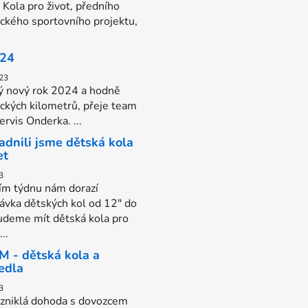
 Kola pro život, předního
ického sportovního projektu,
024
23
ý nový rok 2024 a hodně
ických kilometrů, přeje team
rvis Onderka. ...
adnili jsme dětská kola
et
3
tím týdnu nám dorazí
ávka dětských kol od 12" do
udeme mít dětská kola pro
..
- dětská kola a
edla
3
zniklá dohoda s dovozcem