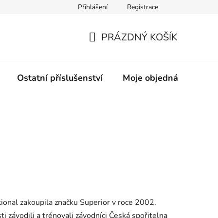
Přihlášení
Registrace
rany osobních údajů
PRÁZDNÝ KOŠÍK
NÁKUPNÍ
KOŠÍK
Ostatní příslušenství
Moje objednávka
Z
ional zakoupila značku Superior v roce
2002
.
i závodili a trénovali závodníci
Česká spořitelna