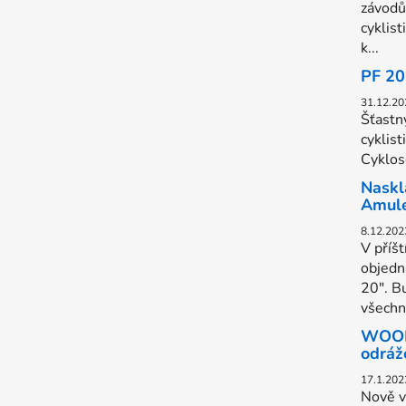
závodů
cyklist
k...
PF 2
31.12.20
Šťastn
cyklist
Cyklose
Naskl
Amul
8.12.202
V příš
objedn
20". B
všechn.
WOOM 
odráž
17.1.202
Nově v