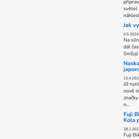
připra
světel
náhled.
Jak v
4.5.2024
Na sil
dál čas
Snižují
Naska
japon
15.4.202
Již nyn
nově o
značky
n...
Fuji 
Kola 
28.2.202
Fuji Bi