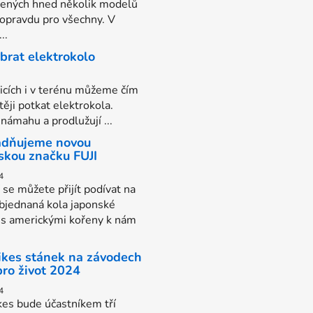
vených hned několik modelů
 opravdu pro všechny. V
..
ybrat elektrokolo
nicích i v terénu můžeme čím
těji potkat elektrokola.
 námahu a prodlužují ...
dňujeme novou
skou značku FUJI
4
í se můžete přijít podívat na
bjednaná kola japonské
 s americkými kořeny k nám
Bikes stánek na závodech
pro život 2024
4
kes bude účastníkem tří