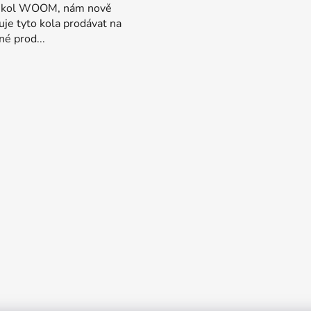
y kol WOOM, nám nově
je tyto kola prodávat na
é prod...