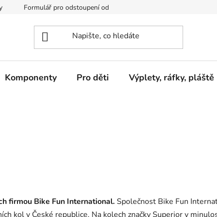
y
Formulář pro odstoupení od kupní smlouvy
Podmínky och
Komponenty
Pro děti
Výplety, ráfky, pláště
ch firmou Bike Fun International
.
Společnost Bike Fun Internat
ích kol v České republice. Na kolech značky Superior v minulost