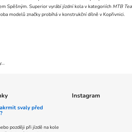
nem Spěšným
. Superior vyrábí jízdní kola v kategoriích
MTB Te
roba modelů značky probíhá v konstrukční dílně v
Kopřivnici
.
...
nky
Instagram
akrmit svaly před
?
ebo později při jízdě na kole