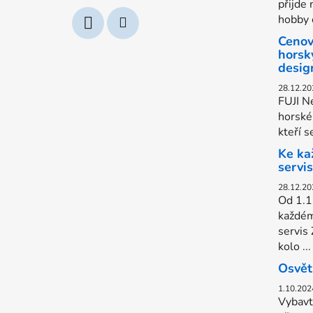
přijde 
hobby c
Cenov
horsk
desig
28.12.20
FUJI Ne
horské 
kteří s
Ke ka
servi
28.12.20
Od 1.1
každém
servis
kolo ...
Osvět
1.10.202
Vybavt