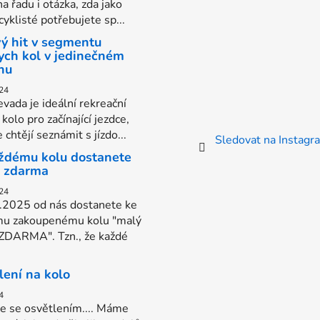
na řadu i otázka, zda jako
yklisté potřebujete sp...
ý hit v segmentu
ych kol v jedinečném
nu
24
vada je ideální rekreační
kolo pro začínající jezdce,
e chtějí seznámit s jízdo...
Sledovat na Instag
ždému kolu dostanete
s zdarma
24
.2025 od nás dostanete ke
u zakoupenému kolu "malý
 ZDARMA". Tzn., že každé
lení na kolo
4
e se osvětlením.... Máme