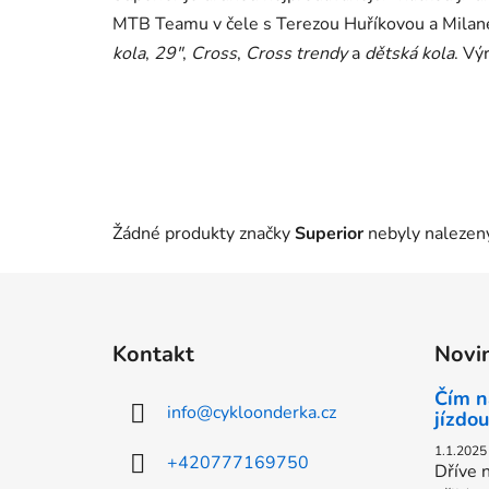
MTB Teamu
v čele s
Terezou Huříkovou
a
Mila
kola
,
29"
,
Cross
,
Cross trendy
a
dětská kola
. Vý
Žádné produkty značky
Superior
nebyly nalezeny
Z
á
Kontakt
Novi
p
a
Čím n
info
@
cykloonderka.cz
t
jízdou
í
1.1.2025
+420777169750
Dříve n