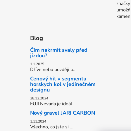
značk
umožňu
kamenn
Blog
Čím nakrmit svaly před
jízdou?
1.1.2025
Dříve nebo později p...
Cenový hit v segmentu
horskych kol v jedinečném
designu
28.12.2024
FUJI Nevada je ideál...
Nový gravel JARI CARBON
1.11.2024
Všechno, co jste si ...