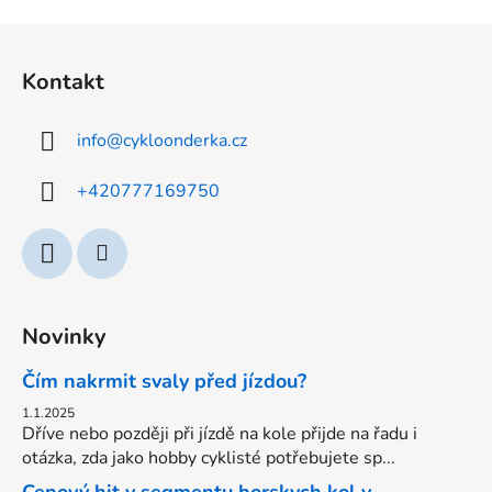
v
l
Z
á
á
d
Kontakt
p
a
a
c
info
@
cykloonderka.cz
t
í
p
í
+420777169750
r
v
k
y
v
ý
Novinky
p
i
Čím nakrmit svaly před jízdou?
s
u
1.1.2025
Dříve nebo později při jízdě na kole přijde na řadu i
otázka, zda jako hobby cyklisté potřebujete sp...
Cenový hit v segmentu horskych kol v