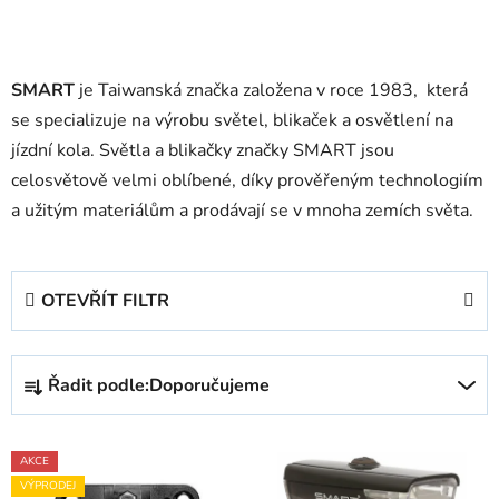
SMART
je Taiwanská značka založena v roce 1983, která
se specializuje na výrobu světel, blikaček a osvětlení na
jízdní kola. Světla a blikačky značky SMART jsou
celosvětově velmi oblíbené, díky prověřeným technologiím
a užitým materiálům a prodávají se v mnoha zemích světa.
OTEVŘÍT FILTR
Ř
Řadit podle:
Doporučujeme
a
z
V
e
AKCE
ý
n
VÝPRODEJ