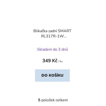
Blikačka zadní SMART
RL317R-1W
Superflash 1W
Skladem do 3 dnů
349 Kč
/ ks
DO KOŠÍKU
5
položek celkem
O