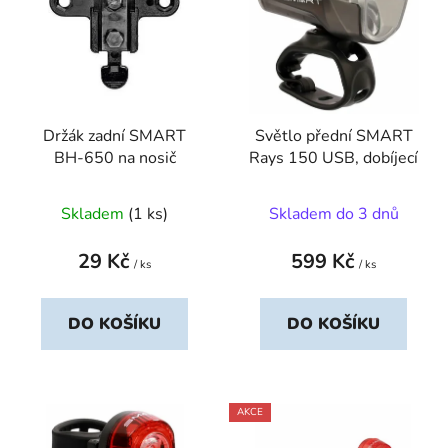
p
í
i
p
s
r
p
o
r
d
Držák zadní SMART
Světlo přední SMART
o
u
BH-650 na nosič
Rays 150 USB, dobíjecí
d
k
u
t
Skladem
(1 ks)
Skladem do 3 dnů
k
ů
t
29 Kč
599 Kč
ů
/ ks
/ ks
DO KOŠÍKU
DO KOŠÍKU
AKCE