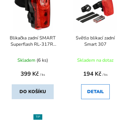
Blikačka zadní SMART
Světlo blikací zadní
Superflash RL-317R-
Smart 307
USB 1/2W, dobíjecí
Skladem
(6 ks)
Skladem na dotaz
399 Kč
194 Kč
/ ks
/ ks
DO KOŠÍKU
DETAIL
TIP