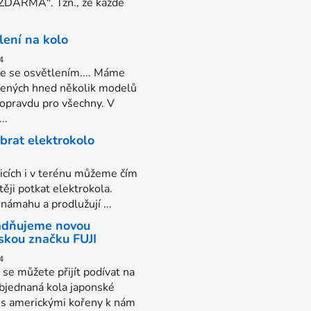
 ZDARMA". Tzn., že každé
lení na kolo
4
e se osvětlením.... Máme
vených hned několik modelů
 opravdu pro všechny. V
..
ybrat elektrokolo
nicích i v terénu můžeme čím
těji potkat elektrokola.
 námahu a prodlužují ...
dňujeme novou
skou značku FUJI
4
í se můžete přijít podívat na
bjednaná kola japonské
 s americkými kořeny k nám