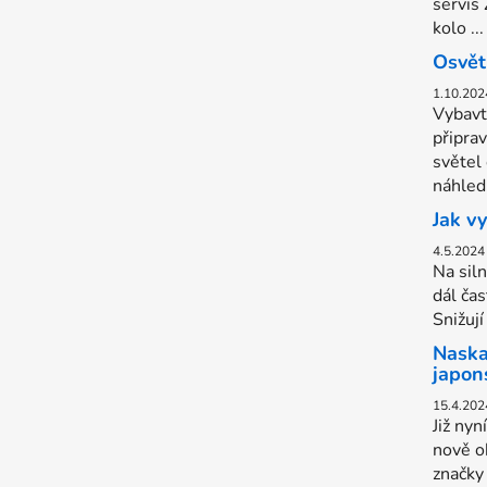
servis
kolo ...
Osvět
1.10.202
Vybavt
připra
světel
náhled.
Jak v
4.5.2024
Na sil
dál čas
Snižují
Naska
japon
15.4.202
Již nyn
nově o
značky