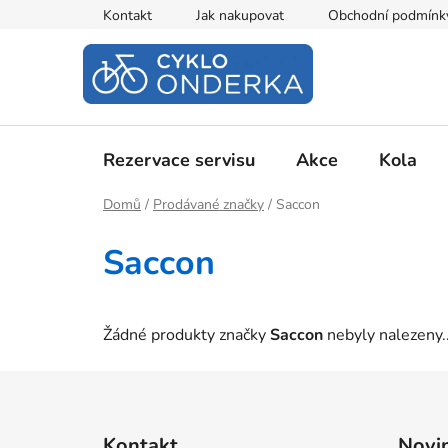
Přejít
Kontakt
Jak nakupovat
Obchodní podmínk
na
obsah
Rezervace servisu
Akce
Kola
Domů
/
Prodávané značky
/
Saccon
Saccon
Žádné produkty značky
Saccon
nebyly nalezeny..
Z
á
Kontakt
Novi