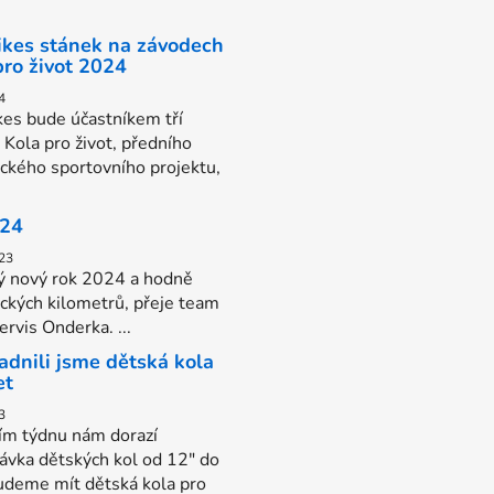
Bikes stánek na závodech
pro život 2024
4
kes bude účastníkem tří
 Kola pro život, předního
ického sportovního projektu,
024
23
ý nový rok 2024 a hodně
ických kilometrů, přeje team
rvis Onderka. ...
adnili jsme dětská kola
et
3
tím týdnu nám dorazí
ávka dětských kol od 12" do
udeme mít dětská kola pro