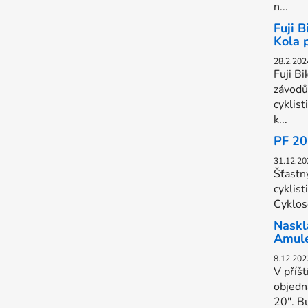
n...
Fuji 
Kola 
28.2.202
Fuji Bi
závodů
cyklist
k...
PF 2
31.12.20
Šťastn
cyklist
Cyklose
Naskl
Amul
8.12.202
V příš
objedn
20". B