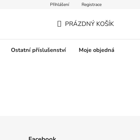
Přihlášení
Registrace
rany osobních údajů
PRÁZDNÝ KOŠÍK
NÁKUPNÍ
KOŠÍK
Ostatní příslušenství
Moje objednávka
Z
Facebook