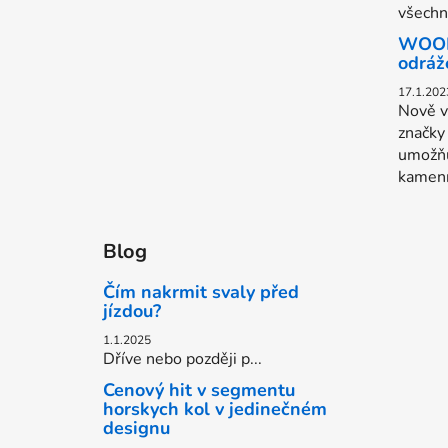
všechn.
WOOM 
odráž
17.1.202
Nově v
značk
umožňu
kamenn
Blog
Čím nakrmit svaly před
jízdou?
1.1.2025
Dříve nebo později p...
Cenový hit v segmentu
horskych kol v jedinečném
designu