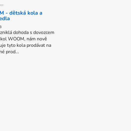
..
- dětská kola a
edla
3
zniklá dohoda s dovozcem
y kol WOOM, nám nově
je tyto kola prodávat na
é prod...