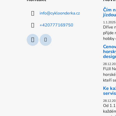
p
a
Čím n
info
@
cykloonderka.cz
t
jízdou
í
1.1.2025
+420777169750
Dříve n
přijde 
hobby c
Cenov
horsk
desig
28.12.20
FUJI Ne
horské 
kteří s
Ke ka
servi
28.12.20
Od 1.1
každém