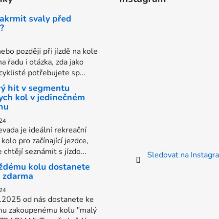
akrmit svaly před
?
ebo později při jízdě na kole
na řadu i otázka, zda jako
yklisté potřebujete sp...
ý hit v segmentu
ych kol v jedinečném
nu
24
vada je ideální rekreační
kolo pro začínající jezdce,
e chtějí seznámit s jízdo...
Sledovat na Instag
ždému kolu dostanete
s zdarma
24
.2025 od nás dostanete ke
u zakoupenému kolu "malý