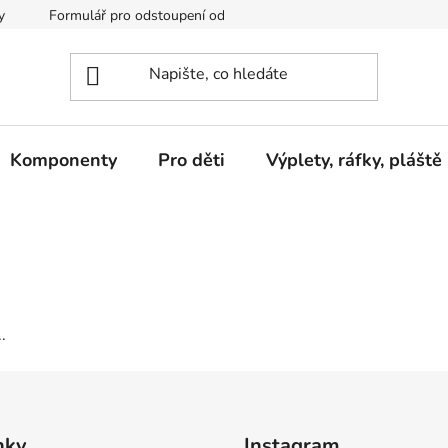
y
Formulář pro odstoupení od kupní smlouvy
Podmínky och
Komponenty
Pro děti
Výplety, ráfky, pláště
.
nky
Instagram