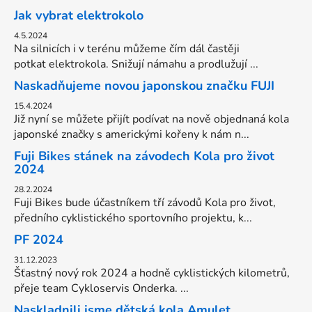
Jak vybrat elektrokolo
4.5.2024
Na silnicích i v terénu můžeme čím dál častěji
potkat elektrokola. Snižují námahu a prodlužují ...
Naskadňujeme novou japonskou značku FUJI
15.4.2024
Již nyní se můžete přijít podívat na nově objednaná kola
japonské značky s americkými kořeny k nám n...
Fuji Bikes stánek na závodech Kola pro život
2024
28.2.2024
Fuji Bikes bude účastníkem tří závodů Kola pro život,
předního cyklistického sportovního projektu, k...
PF 2024
31.12.2023
Šťastný nový rok 2024 a hodně cyklistických kilometrů,
přeje team Cykloservis Onderka. ...
Naskladnili jsme dětská kola Amulet