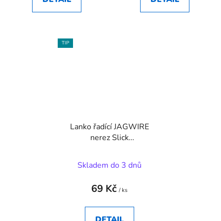
TIP
Lanko řadící JAGWIRE
nerez Slick
1,1mm/2200mm
Skladem do 3 dnů
69 Kč
/ ks
DETAIL