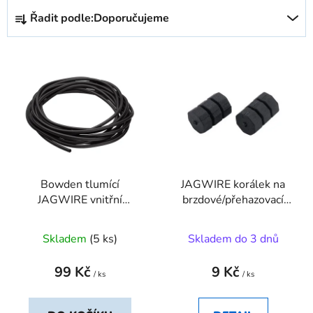
Ř
Řadit podle:
Doporučujeme
a
z
V
e
ý
n
p
í
i
p
s
r
p
o
r
d
Bowden tlumící
JAGWIRE korálek na
o
u
JAGWIRE vnitřní
brzdové/přehazovací
d
k
rámový pro 4-5mm
lanko černá
u
t
Skladem
(5 ks)
Skladem do 3 dnů
k
ů
t
99 Kč
9 Kč
ů
/ ks
/ ks