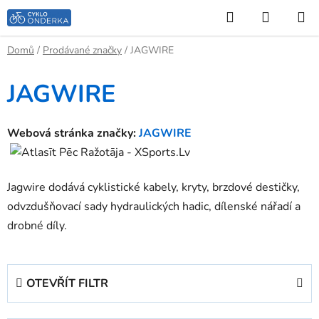
Přejít
Hledat
NÁKUP
na
KOŠÍK
obsah
Domů
/
Prodávané značky
/
JAGWIRE
JAGWIRE
Webová stránka značky:
JAGWIRE
Jagwire dodává cyklistické kabely, kryty, brzdové destičky,
odvzdušňovací sady hydraulických hadic, dílenské nářadí a
drobné díly.
OTEVŘÍT FILTR