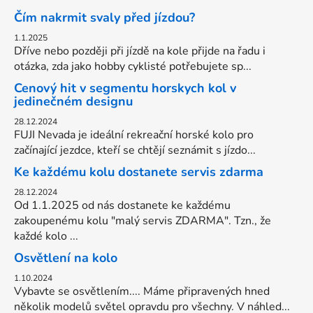
i
Čím nakrmit svaly před jízdou?
s
u
1.1.2025
Dříve nebo později při jízdě na kole přijde na řadu i
otázka, zda jako hobby cyklisté potřebujete sp...
Cenový hit v segmentu horskych kol v
jedinečném designu
28.12.2024
FUJI Nevada je ideální rekreační horské kolo pro
začínající jezdce, kteří se chtějí seznámit s jízdo...
Ke každému kolu dostanete servis zdarma
28.12.2024
Od 1.1.2025 od nás dostanete ke každému
zakoupenému kolu "malý servis ZDARMA". Tzn., že
každé kolo ...
Osvětlení na kolo
1.10.2024
Vybavte se osvětlením.... Máme připravených hned
několik modelů světel opravdu pro všechny. V náhled...