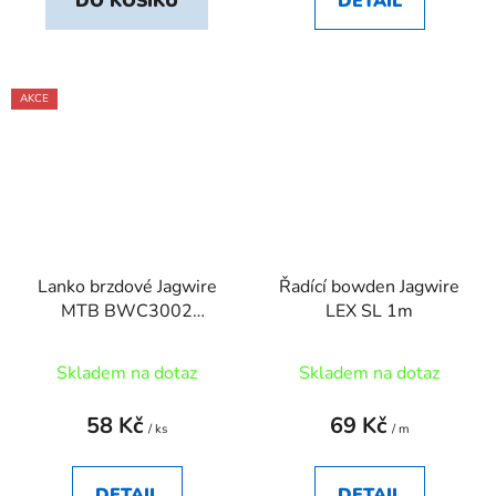
DO KOŠÍKU
DETAIL
AKCE
Lanko brzdové Jagwire
Řadící bowden Jagwire
MTB BWC3002
LEX SL 1m
1700mm
Skladem na dotaz
Skladem na dotaz
58 Kč
69 Kč
/ ks
/ m
DETAIL
DETAIL