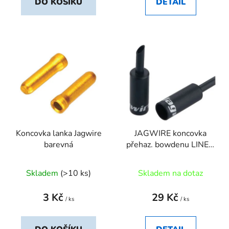
DO KOŠÍKU
DETAIL
Koncovka lanka Jagwire
JAGWIRE koncovka
barevná
přehaz. bowdenu LINED
4mm ALLOY černá s
jazýčkem
Skladem
(>10 ks)
Skladem na dotaz
3 Kč
29 Kč
/ ks
/ ks