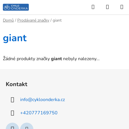
Přejít
Hledat
NÁKUP
na
KOŠÍK
obsah
Domů
/
Prodávané značky
/
giant
giant
Žádné produkty značky
giant
nebyly nalezeny...
Z
á
Kontakt
p
a
info
@
cykloonderka.cz
t
í
+420777169750