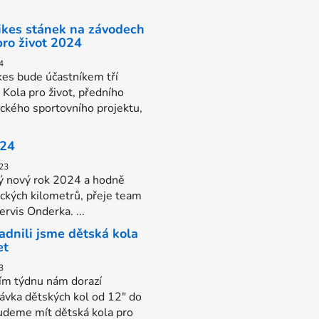
Bikes stánek na závodech
pro život 2024
4
kes bude účastníkem tří
 Kola pro život, předního
ického sportovního projektu,
024
23
ý nový rok 2024 a hodně
ických kilometrů, přeje team
rvis Onderka. ...
adnili jsme dětská kola
et
3
tím týdnu nám dorazí
ávka dětských kol od 12" do
udeme mít dětská kola pro