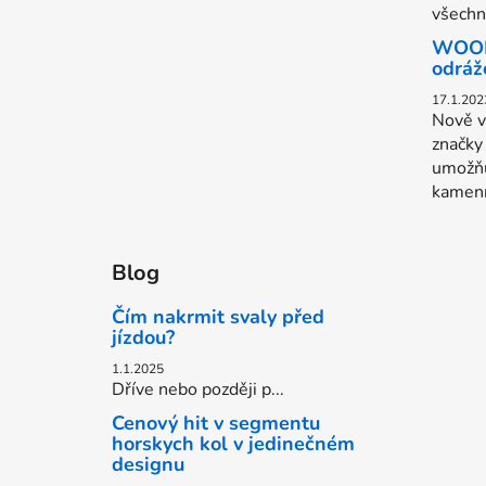
všechn.
WOOM 
odráž
17.1.202
Nově v
značk
umožňu
kamenn
Blog
Čím nakrmit svaly před
jízdou?
1.1.2025
Dříve nebo později p...
Cenový hit v segmentu
horskych kol v jedinečném
designu