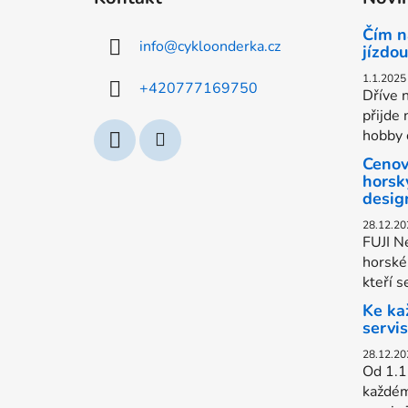
p
a
Čím n
info
@
cykloonderka.cz
t
jízdou
í
1.1.2025
+420777169750
Dříve n
přijde 
hobby c
Cenov
horsk
desig
28.12.20
FUJI Ne
horské 
kteří s
Ke ka
servi
28.12.20
Od 1.1
každém