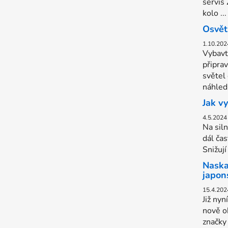
servis
kolo ...
Osvět
1.10.202
Vybavt
připra
světel
náhled.
Jak v
4.5.2024
Na sil
dál čas
Snižují
Naska
japon
15.4.202
Již nyn
nově o
značky