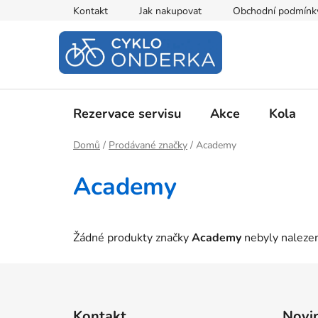
Přejít
Kontakt
Jak nakupovat
Obchodní podmínk
na
obsah
Rezervace servisu
Akce
Kola
Domů
/
Prodávané značky
/
Academy
Academy
Žádné produkty značky
Academy
nebyly nalezen
Z
á
Kontakt
Novi