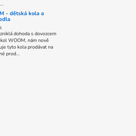
..
- dětská kola a
edla
3
zniklá dohoda s dovozcem
y kol WOOM, nám nově
je tyto kola prodávat na
é prod...