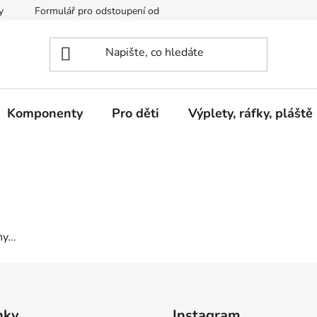
y
Formulář pro odstoupení od kupní smlouvy
Podmínky och
Komponenty
Pro děti
Výplety, ráfky, pláště
y...
nky
Instagram