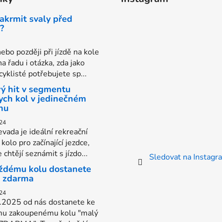
akrmit svaly před
?
ebo později při jízdě na kole
na řadu i otázka, zda jako
yklisté potřebujete sp...
ý hit v segmentu
ych kol v jedinečném
nu
24
vada je ideální rekreační
kolo pro začínající jezdce,
e chtějí seznámit s jízdo...
Sledovat na Instag
ždému kolu dostanete
s zdarma
24
.2025 od nás dostanete ke
u zakoupenému kolu "malý