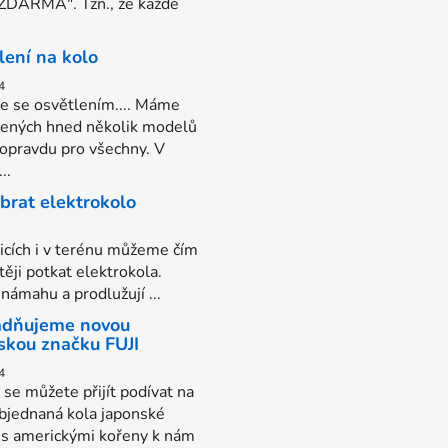
 ZDARMA". Tzn., že každé
lení na kolo
4
e se osvětlením.... Máme
vených hned několik modelů
 opravdu pro všechny. V
..
ybrat elektrokolo
nicích i v terénu můžeme čím
těji potkat elektrokola.
 námahu a prodlužují ...
dňujeme novou
skou značku FUJI
4
í se můžete přijít podívat na
bjednaná kola japonské
 s americkými kořeny k nám