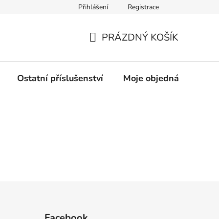
Přihlášení
Registrace
rany osobních údajů
PRÁZDNÝ KOŠÍK
NÁKUPNÍ
KOŠÍK
Ostatní příslušenství
Moje objednávka
Z
Facebook