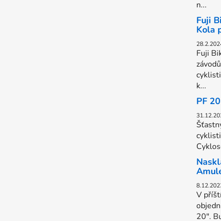
n...
Fuji 
Kola 
28.2.202
Fuji Bi
závodů
cyklist
k...
PF 2
31.12.20
Šťastn
cyklist
Cyklose
Naskl
Amul
8.12.202
V příš
objedn
20". B