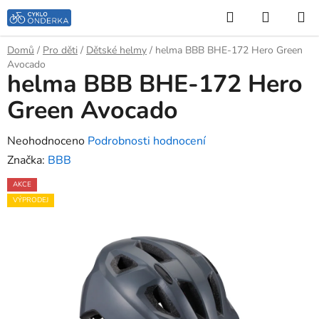
Přejít
Hledat
NÁKUP
na
KOŠÍK
obsah
Domů
/
Pro děti
/
Dětské helmy
/
helma BBB BHE-172 Hero Green
Avocado
helma BBB BHE-172 Hero
Green Avocado
Průměrné
Neohodnoceno
Podrobnosti hodnocení
hodnocení
Značka:
BBB
produktu
AKCE
je
VÝPRODEJ
0,0
z
5
hvězdiček.