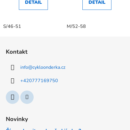
DETAIL
DETAIL
S/46-51
M/52-58
Z
á
Kontakt
p
a
info
@
cykloonderka.cz
t
í
+420777169750
Novinky