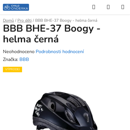
Přejít
Hledat
NÁKUP
na
KOŠÍK
obsah
Domů
/
Pro děti
/
BBB BHE-37 Boogy - helma černá
BBB BHE-37 Boogy -
helma černá
Průměrné
Neohodnoceno
Podrobnosti hodnocení
hodnocení
Značka:
BBB
produktu
VÝPRODEJ
je
0,0
z
5
hvězdiček.