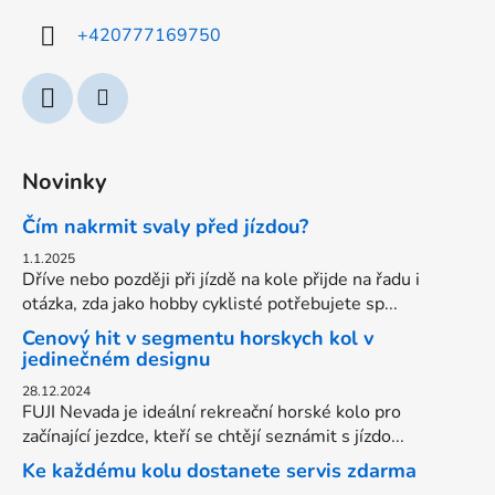
í
+420777169750
Novinky
Čím nakrmit svaly před jízdou?
1.1.2025
Dříve nebo později při jízdě na kole přijde na řadu i
otázka, zda jako hobby cyklisté potřebujete sp...
Cenový hit v segmentu horskych kol v
jedinečném designu
28.12.2024
FUJI Nevada je ideální rekreační horské kolo pro
začínající jezdce, kteří se chtějí seznámit s jízdo...
Ke každému kolu dostanete servis zdarma