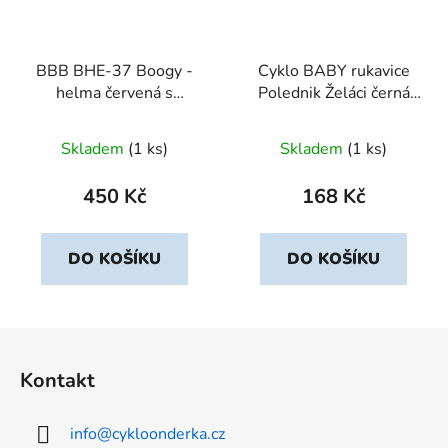
BBB BHE-37 Boogy -
Cyklo BABY rukavice
helma červená s
Polednik Želáci černá
geometrickými tvary,
vel. 4
vel.M
Skladem
(1 ks)
Skladem
(1 ks)
450 Kč
168 Kč
DO KOŠÍKU
DO KOŠÍKU
Z
á
Kontakt
p
a
info
@
cykloonderka.cz
t